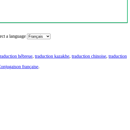
ect a language
traduction hébreue
,
traduction kazakhe
,
traduction chinoise
,
traduction
onjugaison française
.