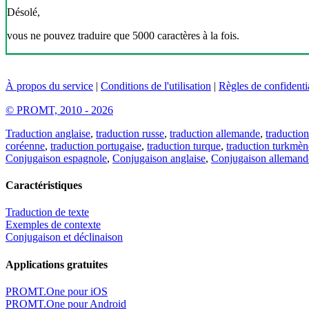
Désolé,
vous ne pouvez traduire que 5000 caractères à la fois.
À propos du service
|
Conditions de l'utilisation
|
Règles de confidentia
© PROMT, 2010 - 2026
Traduction anglaise
,
traduction russe
,
traduction allemande
,
traduction
coréenne
,
traduction portugaise
,
traduction turque
,
traduction turkmèn
Conjugaison espagnole
,
Conjugaison anglaise
,
Conjugaison allemand
Caractéristiques
Traduction de texte
Exemples de contexte
Conjugaison et déclinaison
Applications gratuites
PROMT.One pour iOS
PROMT.One pour Android