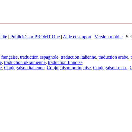
lité
|
Publicité sur PROMT.One
|
Aide et support
|
Version mobile
|
Sel
 française
,
traduction espagnole
,
traduction italienne
,
traduction arabe
,
e
,
traduction ukrainienne
,
traduction finnoise
e
,
Conjugaison italienne
,
Conjugaison portugaise
,
Conjugaison russe
,
C