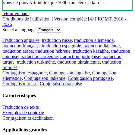
vous ne pouvez traduire que 5000 caractères à la fois.
retour en haut
Conditions de l'utilisation
|
Version complète
|
© PROMT, 2010 -
2026
Select a language
Traduction anglaise
,
traduction russe
,
traduction allemande
,
traduction française
,
traduction espagnole
,
traduction italienne
,
traduction arabe
,
traduction hébreue
,
traduction kazakhe
,
traduction
chinoise
,
traduction coréenne
,
traduction portugaise
,
traduction
turque
,
traduction turkmène
,
traduction ukrainienne
,
traduction
finnoise
Conjugaison espagnole
,
Conjugaison anglaise
,
Conjugaison
allemande
,
Conjugaison italienne
,
Conjugaison portugaise
,
Conjugaison russe
,
Conjugaison française
.
Caractéristiques
Traduction de texte
Exemples de contexte
Conjugaison et déclinaison
Applications gratuites