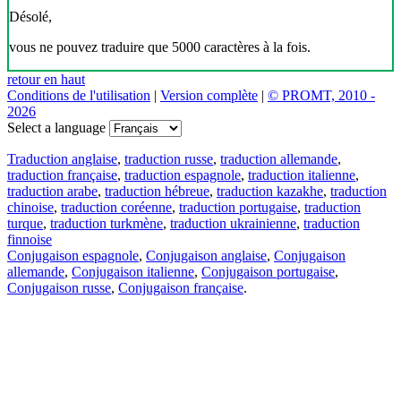
Désolé,
vous ne pouvez traduire que 5000 caractères à la fois.
retour en haut
Conditions de l'utilisation
|
Version complète
|
© PROMT, 2010 -
2026
Select a language
Traduction anglaise
,
traduction russe
,
traduction allemande
,
traduction française
,
traduction espagnole
,
traduction italienne
,
traduction arabe
,
traduction hébreue
,
traduction kazakhe
,
traduction
chinoise
,
traduction coréenne
,
traduction portugaise
,
traduction
turque
,
traduction turkmène
,
traduction ukrainienne
,
traduction
finnoise
Conjugaison espagnole
,
Conjugaison anglaise
,
Conjugaison
allemande
,
Conjugaison italienne
,
Conjugaison portugaise
,
Conjugaison russe
,
Conjugaison française
.
Caractéristiques
Traduction de texte
Exemples de contexte
Conjugaison et déclinaison