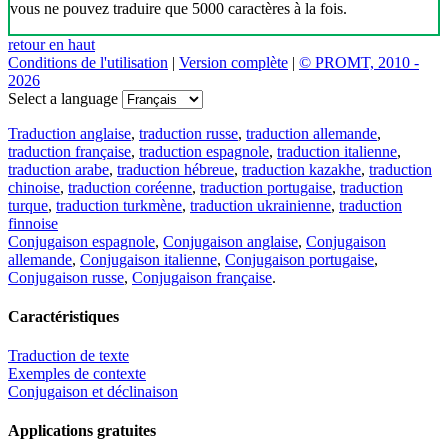
vous ne pouvez traduire que 5000 caractères à la fois.
retour en haut
Conditions de l'utilisation
|
Version complète
|
© PROMT, 2010 -
2026
Select a language
Traduction anglaise
,
traduction russe
,
traduction allemande
,
traduction française
,
traduction espagnole
,
traduction italienne
,
traduction arabe
,
traduction hébreue
,
traduction kazakhe
,
traduction
chinoise
,
traduction coréenne
,
traduction portugaise
,
traduction
turque
,
traduction turkmène
,
traduction ukrainienne
,
traduction
finnoise
Conjugaison espagnole
,
Conjugaison anglaise
,
Conjugaison
allemande
,
Conjugaison italienne
,
Conjugaison portugaise
,
Conjugaison russe
,
Conjugaison française
.
Caractéristiques
Traduction de texte
Exemples de contexte
Conjugaison et déclinaison
Applications gratuites