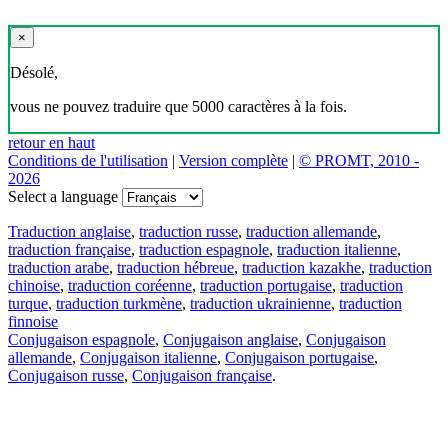
×
Désolé,
vous ne pouvez traduire que 5000 caractères à la fois.
retour en haut
Conditions de l'utilisation
|
Version complète
|
© PROMT, 2010 -
2026
Select a language
Traduction anglaise
,
traduction russe
,
traduction allemande
,
traduction française
,
traduction espagnole
,
traduction italienne
,
traduction arabe
,
traduction hébreue
,
traduction kazakhe
,
traduction
chinoise
,
traduction coréenne
,
traduction portugaise
,
traduction
turque
,
traduction turkmène
,
traduction ukrainienne
,
traduction
finnoise
Conjugaison espagnole
,
Conjugaison anglaise
,
Conjugaison
allemande
,
Conjugaison italienne
,
Conjugaison portugaise
,
Conjugaison russe
,
Conjugaison française
.
Caractéristiques