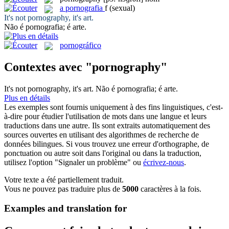
a
pornografia
f
(sexual)
It's not
pornography
, it's art.
Não é
pornografia
; é arte.
pornográfico
Contextes avec "pornography"
It's not
pornography
, it's art.
Não é
pornografia
; é arte.
Plus en détails
Les exemples sont fournis uniquement à des fins linguistiques, c'est-
à-dire pour étudier l'utilisation de mots dans une langue et leurs
traductions dans une autre. Ils sont extraits automatiquement des
sources ouvertes en utilisant des algorithmes de recherche de
données bilingues. Si vous trouvez une erreur d'orthographe, de
ponctuation ou autre soit dans l'original ou dans la traduction,
utilisez l'option "Signaler un problème" ou
écrivez-nous
.
Votre texte a été partiellement traduit.
Vous ne pouvez pas traduire plus de
5000
caractères à la fois.
Examples and translation for