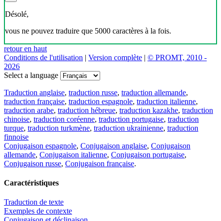
Désolé,
vous ne pouvez traduire que 5000 caractères à la fois.
retour en haut
Conditions de l'utilisation
|
Version complète
|
© PROMT, 2010 -
2026
Select a language
Traduction anglaise
,
traduction russe
,
traduction allemande
,
traduction française
,
traduction espagnole
,
traduction italienne
,
traduction arabe
,
traduction hébreue
,
traduction kazakhe
,
traduction
chinoise
,
traduction coréenne
,
traduction portugaise
,
traduction
turque
,
traduction turkmène
,
traduction ukrainienne
,
traduction
finnoise
Conjugaison espagnole
,
Conjugaison anglaise
,
Conjugaison
allemande
,
Conjugaison italienne
,
Conjugaison portugaise
,
Conjugaison russe
,
Conjugaison française
.
Caractéristiques
Traduction de texte
Exemples de contexte
Conjugaison et déclinaison