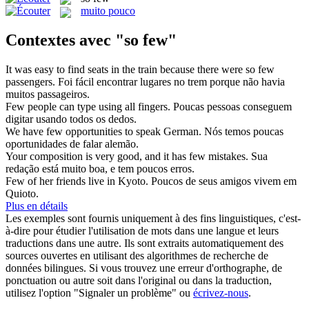
muito pouco
Contextes avec "so few"
It was easy to find seats in the train because there were
so few
passengers.
Foi fácil encontrar lugares no trem porque não havia
muitos passageiros.
Few
people can type using all fingers.
Poucas
pessoas conseguem
digitar usando todos os dedos.
We have
few
opportunities to speak German.
Nós temos
poucas
oportunidades de falar alemão.
Your composition is very good, and it has
few
mistakes.
Sua
redação está muito boa, e tem
poucos
erros.
Few
of her friends live in Kyoto.
Poucos
de seus amigos vivem em
Quioto.
Plus en détails
Les exemples sont fournis uniquement à des fins linguistiques, c'est-
à-dire pour étudier l'utilisation de mots dans une langue et leurs
traductions dans une autre. Ils sont extraits automatiquement des
sources ouvertes en utilisant des algorithmes de recherche de
données bilingues. Si vous trouvez une erreur d'orthographe, de
ponctuation ou autre soit dans l'original ou dans la traduction,
utilisez l'option "Signaler un problème" ou
écrivez-nous
.