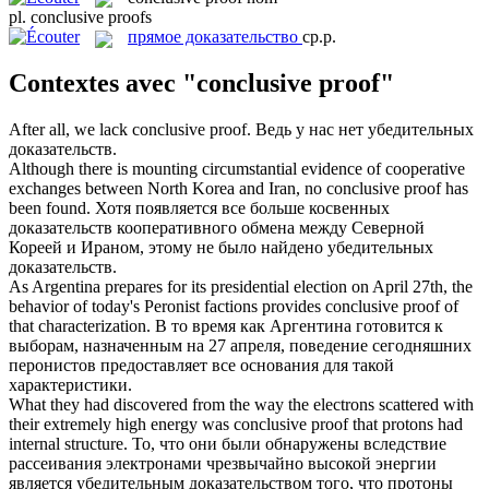
pl.
conclusive proofs
прямое доказательство
ср.р.
Contextes avec "conclusive proof"
After all, we lack
conclusive proof
.
Ведь у нас нет убедительных
доказательств.
Although there is mounting circumstantial evidence of cooperative
exchanges between North Korea and Iran, no
conclusive proof
has
been found.
Хотя появляется все больше косвенных
доказательств кооперативного обмена между Северной
Кореей и Ираном, этому не было найдено убедительных
доказательств.
As Argentina prepares for its presidential election on April 27th, the
behavior of today's Peronist factions provides
conclusive proof
of
that characterization.
В то время как Аргентина готовится к
выборам, назначенным на 27 апреля, поведение сегодняшних
перонистов предоставляет все основания для такой
характеристики.
What they had discovered from the way the electrons scattered with
their extremely high energy was
conclusive proof
that protons had
internal structure.
То, что они были обнаружены вследствие
рассеивания электронами чрезвычайно высокой энергии
является убедительным доказательством того, что протоны