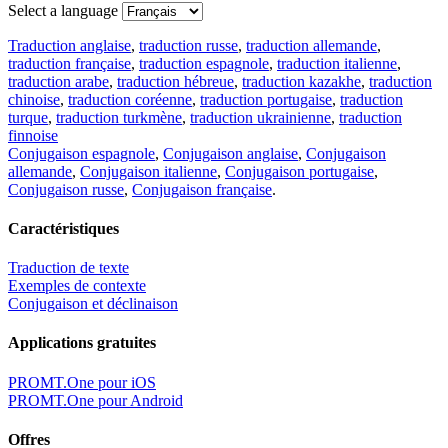
Select a language
Traduction anglaise
,
traduction russe
,
traduction allemande
,
traduction française
,
traduction espagnole
,
traduction italienne
,
traduction arabe
,
traduction hébreue
,
traduction kazakhe
,
traduction
chinoise
,
traduction coréenne
,
traduction portugaise
,
traduction
turque
,
traduction turkmène
,
traduction ukrainienne
,
traduction
finnoise
Conjugaison espagnole
,
Conjugaison anglaise
,
Conjugaison
allemande
,
Conjugaison italienne
,
Conjugaison portugaise
,
Conjugaison russe
,
Conjugaison française
.
Caractéristiques
Traduction de texte
Exemples de contexte
Conjugaison et déclinaison
Applications gratuites
PROMT.One pour iOS
PROMT.One pour Android
Offres