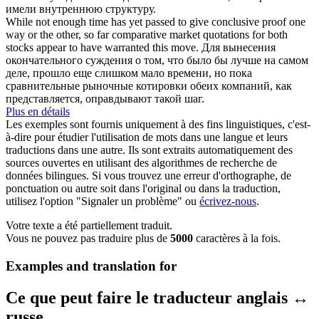
имели внутреннюю структуру.
While not enough time has yet passed to give
conclusive proof
one
way or the other, so far comparative market quotations for both
stocks appear to have warranted this move.
Для вынесения
окончательного суждения о том, что было бы лучше на самом
деле, прошло еще слишком мало времени, но пока
сравнительные рыночные котировки обеих компаний, как
представляется, оправдывают такой шаг.
Plus en détails
Les exemples sont fournis uniquement à des fins linguistiques, c'est-
à-dire pour étudier l'utilisation de mots dans une langue et leurs
traductions dans une autre. Ils sont extraits automatiquement des
sources ouvertes en utilisant des algorithmes de recherche de
données bilingues. Si vous trouvez une erreur d'orthographe, de
ponctuation ou autre soit dans l'original ou dans la traduction,
utilisez l'option "Signaler un problème" ou
écrivez-nous
.
Votre texte a été partiellement traduit.
Vous ne pouvez pas traduire plus de
5000
caractères à la fois.
Examples and translation for
Ce que peut faire le traducteur anglais ↔
russe