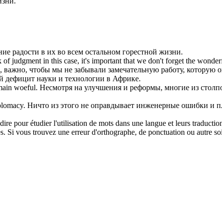
зни.
ние радости в их во всем остальном
горестной
жизни.
 of judgment in this case, it's important that we don't forget the wonder
, важно, чтобы мы не забывали замечательную работу, которую о
 дефицит науки и технологии в Африке.
emain
woeful
.
Несмотря на улучшения и реформы, многие из столп
plomacy.
Ничто из этого не оправдывает инженерные ошибки и 
dire pour étudier l'utilisation de mots dans une langue et leurs traducti
. Si vous trouvez une erreur d'orthographe, de ponctuation ou autre soit 