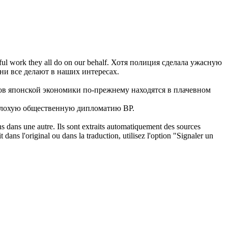
ful work they all do on our behalf.
Хотя полиция сделала ужасную
ни все делают в наших интересах.
ов японской экономики по-прежнему находятся в плачевном
плохую общественную дипломатию BP.
ons dans une autre. Ils sont extraits automatiquement des sources
dans l'original ou dans la traduction, utilisez l'option "Signaler un