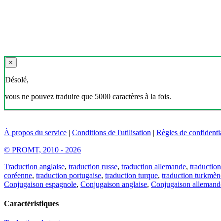
×
Désolé,
vous ne pouvez traduire que 5000 caractères à la fois.
À propos du service
|
Conditions de l'utilisation
|
Règles de confidentia
© PROMT, 2010 - 2026
Traduction anglaise
,
traduction russe
,
traduction allemande
,
traduction
coréenne
,
traduction portugaise
,
traduction turque
,
traduction turkmèn
Conjugaison espagnole
,
Conjugaison anglaise
,
Conjugaison allemand
Caractéristiques