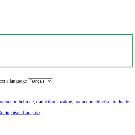
ect a language
traduction hébreue
,
traduction kazakhe
,
traduction chinoise
,
traduction
onjugaison française
.