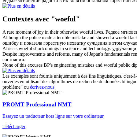
Редкое мгновение радости в их во всем остальном
горестной
жи
Contextes avec "woeful"
A rare moment of joy in their otherwise
woeful
lives.
Редкое мгнове
Although the police made a terrible mistake and showed a
woeful
lack
ошибку и показала
горестную
нехватку суждения в этом случае
Africa's
woeful
shortcomings in science and technology.
удручающий
Despite improvements and reforms, many of Japan's fundamentals r
состоянии.
None of this excuses BP's engineering mistakes and
woeful
public di
Les exemples sont fournis uniquement à des fins linguistiques, c'est-à-
ouvertes en utilisant des algorithmes de recherche de données bilingues
problème" ou
écrivez-nous
.
PROMT Professional NMT
Essayez un traducteur hors ligne sur votre ordinateur
Télécharger