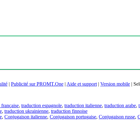
lité
|
Publicité sur PROMT.One
|
Aide et support
|
Version mobile
|
Sel
 française
,
traduction espagnole
,
traduction italienne
,
traduction arabe
,
e
,
traduction ukrainienne
,
traduction finnoise
e
,
Conjugaison italienne
,
Conjugaison portugaise
,
Conjugaison russe
,
C