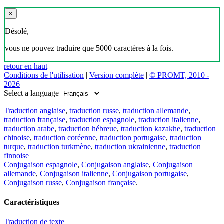
×
Désolé,
vous ne pouvez traduire que 5000 caractères à la fois.
retour en haut
Conditions de l'utilisation
|
Version complète
|
© PROMT, 2010 -
2026
Select a language
Traduction anglaise
,
traduction russe
,
traduction allemande
,
traduction française
,
traduction espagnole
,
traduction italienne
,
traduction arabe
,
traduction hébreue
,
traduction kazakhe
,
traduction
chinoise
,
traduction coréenne
,
traduction portugaise
,
traduction
turque
,
traduction turkmène
,
traduction ukrainienne
,
traduction
finnoise
Conjugaison espagnole
,
Conjugaison anglaise
,
Conjugaison
allemande
,
Conjugaison italienne
,
Conjugaison portugaise
,
Conjugaison russe
,
Conjugaison française
.
Caractéristiques
Traduction de texte