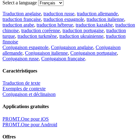
Select a language
Traduction anglaise
,
traduction russe
,
traduction allemande
,
traduction française
,
traduction espagnole
,
traduction italienne
,
traduction arabe
,
traduction hébreue
,
traduction kazakhe
,
traduction
chinoise
,
traduction coréenne
,
traduction portugaise
,
traduction
turque
,
traduction turkmène
,
traduction ukrainienne
,
traduction
finnoise
Conjugaison espagnole
,
Conjugaison anglaise
,
Conjugaison
allemande
,
Conjugaison italienne
,
Conjugaison portugaise
,
Conjugaison russe
,
Conjugaison française
.
Caractéristiques
Traduction de texte
Exemples de contexte
Conjugaison et déclinaison
Applications gratuites
PROMT.One pour iOS
PROMT.One pour Android
Offres