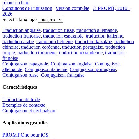
retour en haut
Conditions de l'utilisation
|
Version complète
|
© PROMT, 2010 -
2026
Select a language
Traduction anglaise
,
traduction russe
,
traduction allemande
,
traduction française
,
traduction espagnole
,
traduction italienne
,
traduction arabe
,
traduction hébreue
,
traduction kazakhe
,
traduction
chinoise
,
traduction coréenne
,
traduction portugaise
,
traduction
turque
,
traduction turkmène
,
traduction ukrainienne
,
traduction
finnoise
Conjugaison espagnole
,
Conjugaison anglaise
,
Conjugaison
allemande
,
Conjugaison italienne
,
Conjugaison portugaise
,
Conjugaison russe
,
Conjugaison française
.
Caractéristiques
Traduction de texte
Exemples de contexte
Conjugaison et déclinaison
Applications gratuites
PROMT.One pour iOS