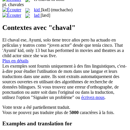
pl.
chavales
kid
[kɪd]
(muchacho)
lad
[læd]
Contextes avec "chaval"
El
chaval
ese, Ayumi, solo tiene trece años pero ha actuado en
películas y teatros como “joven actor” desde que tenía cinco.
That
'Ayumi'
kid
, only 13 but has performed in movies and theatres as a
child actor since she was five.
Plus en détails
Les exemples sont fournis uniquement à des fins linguistiques, c'est-
à-dire pour étudier l'utilisation de mots dans une langue et leurs
traductions dans une autre. Ils sont extraits automatiquement des
sources ouvertes en utilisant des algorithmes de recherche de
données bilingues. Si vous trouvez une erreur d'orthographe, de
ponctuation ou autre soit dans l'original ou dans la traduction,
utilisez l'option "Signaler un problème" ou
écrivez-nous
.
Votre texte a été partiellement traduit.
Vous ne pouvez pas traduire plus de
5000
caractères à la fois.
Examples and translation for