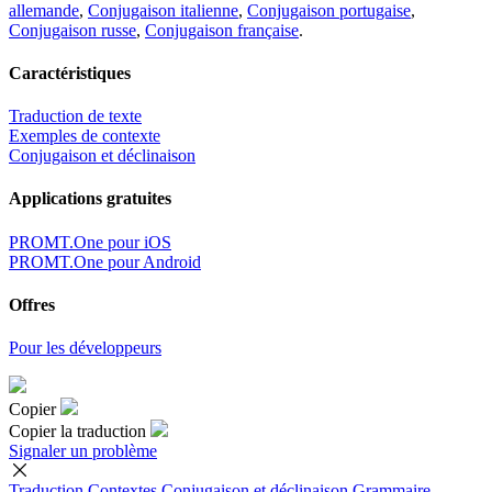
allemande
,
Conjugaison italienne
,
Conjugaison portugaise
,
Conjugaison russe
,
Conjugaison française
.
Caractéristiques
Traduction de texte
Exemples de contexte
Conjugaison et déclinaison
Applications gratuites
PROMT.One pour iOS
PROMT.One pour Android
Offres
Pour les développeurs
Copier
Copier la traduction
Signaler un problème
Traduction
Contextes
Conjugaison
et déclinaison
Grammaire