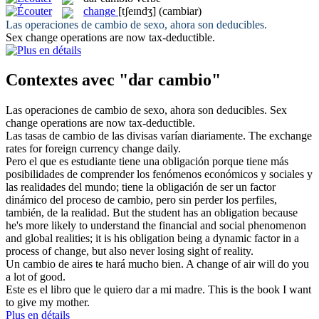
change
[tʃeɪndʒ]
(cambiar)
Las operaciones
de cambio
de sexo, ahora son deducibles.
Sex
change
operations are now tax-deductible.
Contextes avec "dar cambio"
Las operaciones
de cambio
de sexo, ahora son deducibles.
Sex
change
operations are now tax-deductible.
Las tasas
de cambio
de las divisas varían diariamente.
The exchange
rates for foreign currency
change
daily.
Pero el que es estudiante tiene una obligación porque tiene más
posibilidades de comprender los fenómenos económicos y sociales y
las realidades del mundo; tiene la obligación de ser un factor
dinámico del proceso
de cambio
, pero sin perder los perfiles,
también, de la realidad.
But the student has an obligation because
he's more likely to understand the financial and social phenomenon
and global realities; it is his obligation being a dynamic factor in a
process of
change
, but also never losing sight of reality.
Un
cambio
de aires te hará mucho bien.
A
change
of air will do you
a lot of good.
Este es el libro que le quiero
dar
a mi madre.
This is the book I want
to
give
my mother.
Plus en détails