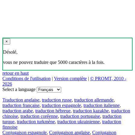
×
Désolé,
vous ne pouvez traduire que 5000 caractères à la fois.
retour en haut
Conditions de l'utilisation
|
Version complète
|
© PROMT, 2010 -
2026
Select a language
Traduction anglaise
,
traduction russe
,
traduction allemande
,
traduction française
,
traduction espagnole
,
traduction italienne
,
traduction arabe
,
traduction hébreue
,
traduction kazakhe
,
traduction
chinoise
,
traduction coréenne
,
traduction portugaise
,
traduction
turque
,
traduction turkmène
,
traduction ukrainienne
,
traduction
finnoise
Conjugaison espagnole
,
Conjugaison anglaise
,
Conjugaison