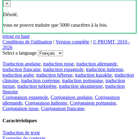
×
Désolé,
vous ne pouvez traduire que 5000 caractères à la fois.
retour en haut
Conditions de l'utilisation
|
Version complète
|
© PROMT, 2010 -
2026
Select a language
Traduction anglaise
,
traduction russe
,
traduction allemande
,
traduction française
,
traduction espagnole
,
traduction italienne
,
traduction arabe
,
traduction hébreue
,
traduction kazakhe
,
traduction
chinoise
,
traduction coréenne
,
traduction portugaise
,
traduction
turque
,
traduction turkmène
,
traduction ukrainienne
,
traduction
finnoise
Conjugaison espagnole
,
Conjugaison anglaise
,
Conjugaison
allemande
,
Conjugaison italienne
,
Conjugaison portugaise
,
Conjugaison russe
,
Conjugaison française
.
Caractéristiques
Traduction de texte
Exemples de contexte