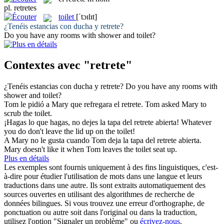
pl.
retretes
toilet
[ˈtɔɪlɪt]
¿Tenéis estancias con ducha y
retrete
?
Do you have any rooms with shower and
toilet
?
Contextes avec "retrete"
¿Tenéis estancias con ducha y
retrete
?
Do you have any rooms with
shower and
toilet
?
Tom le pidió a Mary que refregara el
retrete
.
Tom asked Mary to
scrub the
toilet
.
¡Hagas lo que hagas, no dejes la tapa del
retrete
abierta!
Whatever
you do don't leave the lid up on the
toilet
!
A Mary no le gusta cuando Tom deja la tapa del
retrete
abierta.
Mary doesn't like it when Tom leaves the
toilet
seat up.
Plus en détails
Les exemples sont fournis uniquement à des fins linguistiques, c'est-
à-dire pour étudier l'utilisation de mots dans une langue et leurs
traductions dans une autre. Ils sont extraits automatiquement des
sources ouvertes en utilisant des algorithmes de recherche de
données bilingues. Si vous trouvez une erreur d'orthographe, de
ponctuation ou autre soit dans l'original ou dans la traduction,
utilisez l'option "Signaler un problème" ou
écrivez-nous
.