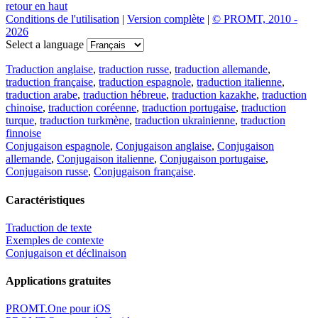
retour en haut
Conditions de l'utilisation
|
Version complète
|
© PROMT, 2010 -
2026
Select a language
Traduction anglaise
,
traduction russe
,
traduction allemande
,
traduction française
,
traduction espagnole
,
traduction italienne
,
traduction arabe
,
traduction hébreue
,
traduction kazakhe
,
traduction
chinoise
,
traduction coréenne
,
traduction portugaise
,
traduction
turque
,
traduction turkmène
,
traduction ukrainienne
,
traduction
finnoise
Conjugaison espagnole
,
Conjugaison anglaise
,
Conjugaison
allemande
,
Conjugaison italienne
,
Conjugaison portugaise
,
Conjugaison russe
,
Conjugaison française
.
Caractéristiques
Traduction de texte
Exemples de contexte
Conjugaison et déclinaison
Applications gratuites
PROMT.One pour iOS