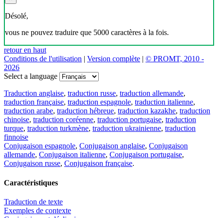
Désolé,
vous ne pouvez traduire que 5000 caractères à la fois.
retour en haut
Conditions de l'utilisation
|
Version complète
|
© PROMT, 2010 -
2026
Select a language
Traduction anglaise
,
traduction russe
,
traduction allemande
,
traduction française
,
traduction espagnole
,
traduction italienne
,
traduction arabe
,
traduction hébreue
,
traduction kazakhe
,
traduction
chinoise
,
traduction coréenne
,
traduction portugaise
,
traduction
turque
,
traduction turkmène
,
traduction ukrainienne
,
traduction
finnoise
Conjugaison espagnole
,
Conjugaison anglaise
,
Conjugaison
allemande
,
Conjugaison italienne
,
Conjugaison portugaise
,
Conjugaison russe
,
Conjugaison française
.
Caractéristiques
Traduction de texte
Exemples de contexte