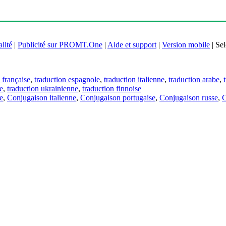
lité
|
Publicité sur PROMT.One
|
Aide et support
|
Version mobile
|
Sel
 française
,
traduction espagnole
,
traduction italienne
,
traduction arabe
,
e
,
traduction ukrainienne
,
traduction finnoise
e
,
Conjugaison italienne
,
Conjugaison portugaise
,
Conjugaison russe
,
C