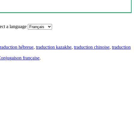
ect a language
traduction hébreue
,
traduction kazakhe
,
traduction chinoise
,
traduction
onjugaison française
.