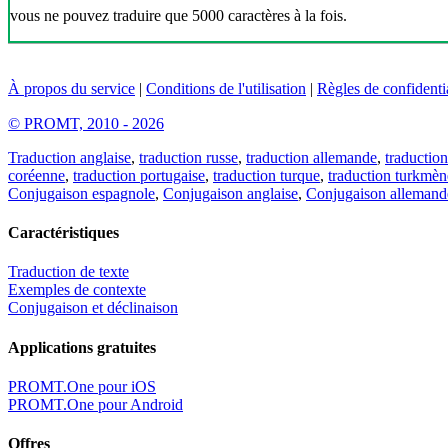
vous ne pouvez traduire que 5000 caractères à la fois.
À propos du service
|
Conditions de l'utilisation
|
Règles de confidentia
© PROMT, 2010 - 2026
Traduction anglaise
,
traduction russe
,
traduction allemande
,
traduction
coréenne
,
traduction portugaise
,
traduction turque
,
traduction turkmèn
Conjugaison espagnole
,
Conjugaison anglaise
,
Conjugaison allemand
Caractéristiques
Traduction de texte
Exemples de contexte
Conjugaison et déclinaison
Applications gratuites
PROMT.One pour iOS
PROMT.One pour Android
Offres