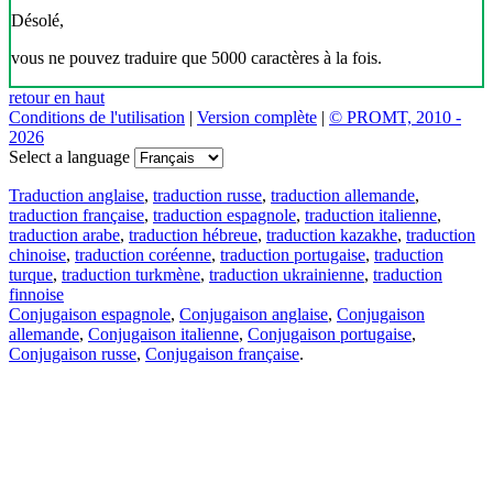
Désolé,
vous ne pouvez traduire que 5000 caractères à la fois.
retour en haut
Conditions de l'utilisation
|
Version complète
|
© PROMT, 2010 -
2026
Select a language
Traduction anglaise
,
traduction russe
,
traduction allemande
,
traduction française
,
traduction espagnole
,
traduction italienne
,
traduction arabe
,
traduction hébreue
,
traduction kazakhe
,
traduction
chinoise
,
traduction coréenne
,
traduction portugaise
,
traduction
turque
,
traduction turkmène
,
traduction ukrainienne
,
traduction
finnoise
Conjugaison espagnole
,
Conjugaison anglaise
,
Conjugaison
allemande
,
Conjugaison italienne
,
Conjugaison portugaise
,
Conjugaison russe
,
Conjugaison française
.
Caractéristiques
Traduction de texte
Exemples de contexte
Conjugaison et déclinaison