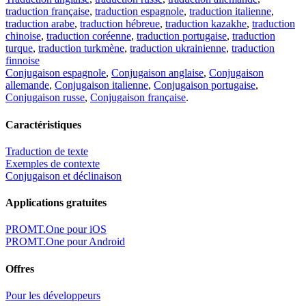
traduction française
,
traduction espagnole
,
traduction italienne
,
traduction arabe
,
traduction hébreue
,
traduction kazakhe
,
traduction
chinoise
,
traduction coréenne
,
traduction portugaise
,
traduction
turque
,
traduction turkmène
,
traduction ukrainienne
,
traduction
finnoise
Conjugaison espagnole
,
Conjugaison anglaise
,
Conjugaison
allemande
,
Conjugaison italienne
,
Conjugaison portugaise
,
Conjugaison russe
,
Conjugaison française
.
Caractéristiques
Traduction de texte
Exemples de contexte
Conjugaison et déclinaison
Applications gratuites
PROMT.One pour iOS
PROMT.One pour Android
Offres
Pour les développeurs