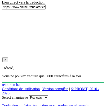
Lien direct vers la traduction :
×
Désolé,
vous ne pouvez traduire que 5000 caractères à la fois.
retour en haut
Conditions de l'utilisation
|
Version complète
|
© PROMT, 2010 -
2026
Select a language
Traduction anglaise
,
traduction russe
,
traduction allemande
,