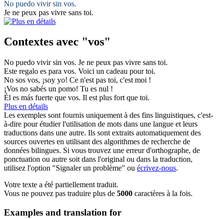
No puedo vivir sin
vos
.
Je ne peux pas vivre sans
toi
.
Contextes avec "vos"
No puedo vivir sin
vos
.
Je ne peux pas vivre sans
toi
.
Este regalo es para
vos
.
Voici un cadeau pour
toi
.
No sos
vos
, ¡soy yo!
Ce n'est pas
toi
, c'est moi !
¡
Vos
no sabés un pomo!
Tu
es nul !
Él es más fuerte que
vos
.
Il est plus fort que
toi
.
Plus en détails
Les exemples sont fournis uniquement à des fins linguistiques, c'est-
à-dire pour étudier l'utilisation de mots dans une langue et leurs
traductions dans une autre. Ils sont extraits automatiquement des
sources ouvertes en utilisant des algorithmes de recherche de
données bilingues. Si vous trouvez une erreur d'orthographe, de
ponctuation ou autre soit dans l'original ou dans la traduction,
utilisez l'option "Signaler un problème" ou
écrivez-nous
.
Votre texte a été partiellement traduit.
Vous ne pouvez pas traduire plus de
5000
caractères à la fois.
Examples and translation for