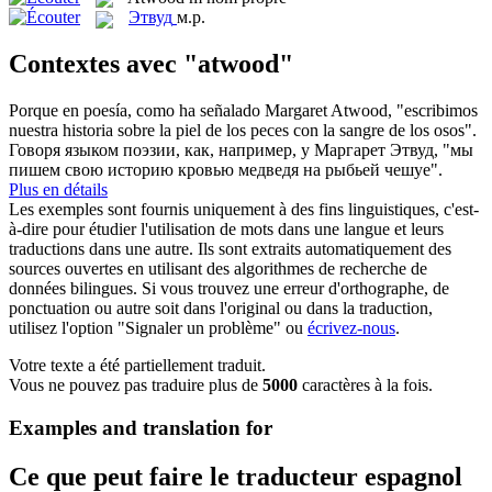
Этвуд
м.р.
Contextes avec "atwood"
Porque en poesía, como ha señalado Margaret
Atwood
, "escribimos
nuestra historia sobre la piel de los peces con la sangre de los osos".
Говоря языком поэзии, как, например, у Маргарет
Этвуд
, "мы
пишем свою историю кровью медведя на рыбьей чешуе".
Plus en détails
Les exemples sont fournis uniquement à des fins linguistiques, c'est-
à-dire pour étudier l'utilisation de mots dans une langue et leurs
traductions dans une autre. Ils sont extraits automatiquement des
sources ouvertes en utilisant des algorithmes de recherche de
données bilingues. Si vous trouvez une erreur d'orthographe, de
ponctuation ou autre soit dans l'original ou dans la traduction,
utilisez l'option "Signaler un problème" ou
écrivez-nous
.
Votre texte a été partiellement traduit.
Vous ne pouvez pas traduire plus de
5000
caractères à la fois.
Examples and translation for
Ce que peut faire le traducteur espagnol