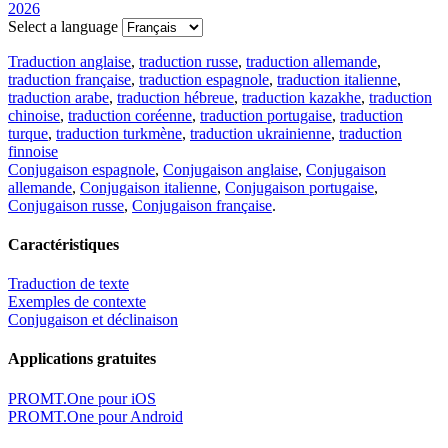
2026
Select a language
Traduction anglaise
,
traduction russe
,
traduction allemande
,
traduction française
,
traduction espagnole
,
traduction italienne
,
traduction arabe
,
traduction hébreue
,
traduction kazakhe
,
traduction
chinoise
,
traduction coréenne
,
traduction portugaise
,
traduction
turque
,
traduction turkmène
,
traduction ukrainienne
,
traduction
finnoise
Conjugaison espagnole
,
Conjugaison anglaise
,
Conjugaison
allemande
,
Conjugaison italienne
,
Conjugaison portugaise
,
Conjugaison russe
,
Conjugaison française
.
Caractéristiques
Traduction de texte
Exemples de contexte
Conjugaison et déclinaison
Applications gratuites
PROMT.One pour iOS
PROMT.One pour Android