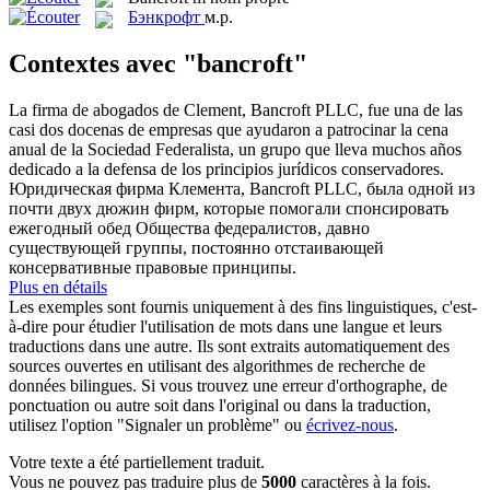
Бэнкрофт
м.р.
Contextes avec "bancroft"
La firma de abogados de Clement,
Bancroft
PLLC, fue una de las
casi dos docenas de empresas que ayudaron a patrocinar la cena
anual de la Sociedad Federalista, un grupo que lleva muchos años
dedicado a la defensa de los principios jurídicos conservadores.
Юридическая фирма Клемента, Bancroft PLLC, была одной из
почти двух дюжин фирм, которые помогали спонсировать
ежегодный обед Общества федералистов, давно
существующей группы, постоянно отстаивающей
консервативные правовые принципы.
Plus en détails
Les exemples sont fournis uniquement à des fins linguistiques, c'est-
à-dire pour étudier l'utilisation de mots dans une langue et leurs
traductions dans une autre. Ils sont extraits automatiquement des
sources ouvertes en utilisant des algorithmes de recherche de
données bilingues. Si vous trouvez une erreur d'orthographe, de
ponctuation ou autre soit dans l'original ou dans la traduction,
utilisez l'option "Signaler un problème" ou
écrivez-nous
.
Votre texte a été partiellement traduit.
Vous ne pouvez pas traduire plus de
5000
caractères à la fois.