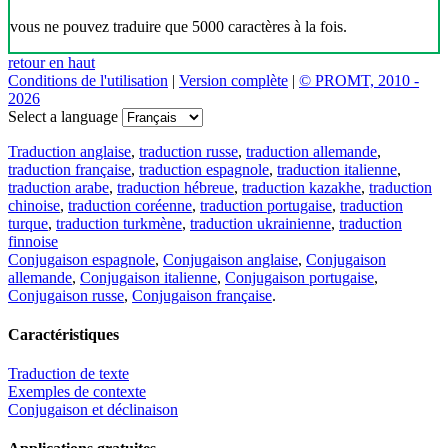
vous ne pouvez traduire que 5000 caractères à la fois.
retour en haut
Conditions de l'utilisation
|
Version complète
|
© PROMT, 2010 -
2026
Select a language
Traduction anglaise
,
traduction russe
,
traduction allemande
,
traduction française
,
traduction espagnole
,
traduction italienne
,
traduction arabe
,
traduction hébreue
,
traduction kazakhe
,
traduction
chinoise
,
traduction coréenne
,
traduction portugaise
,
traduction
turque
,
traduction turkmène
,
traduction ukrainienne
,
traduction
finnoise
Conjugaison espagnole
,
Conjugaison anglaise
,
Conjugaison
allemande
,
Conjugaison italienne
,
Conjugaison portugaise
,
Conjugaison russe
,
Conjugaison française
.
Caractéristiques
Traduction de texte
Exemples de contexte
Conjugaison et déclinaison