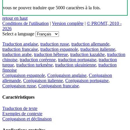
vous ne pouvez traduire que 5000 caractères à la fois.
retour en haut
Conditions de l'utilisation
|
Version complète
|
© PROMT, 2010 -
2026
Select a language
Traduction anglaise
,
traduction russe
,
traduction allemande
,
traduction française
,
traduction espagnole
,
traduction italienne
,
traduction arabe
,
traduction hébreue
,
traduction kazakhe
,
traduction
chinoise
,
traduction coréenne
,
traduction portugaise
,
traduction
turque
,
traduction turkmène
,
traduction ukrainienne
,
traduction
finnoise
Conjugaison espagnole
,
Conjugaison anglaise
,
Conjugaison
allemande
,
Conjugaison italienne
,
Conjugaison portugaise
,
Conjugaison russe
,
Conjugaison française
.
Caractéristiques
Traduction de texte
Exemples de contexte
Conjugaison et déclinaison