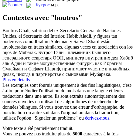
Бутрос
м.р.
Contextes avec "boutros"
Boutros
Ghali, sobrino del ex Secretario General de Naciones
Unidas, el Secretario del Interior, Habib Aladli, y figuras tan
poderosas como Ibrahim Suleiman y Safwat Sharif están
involucradas en tratos similares, algunas veces en asociación con los
hijos de Mubarak.
Бутрос
Гали - племянник бывшего
генерального секретаря ООН, министр внутренних дел Хабиб
аль-Адли и такие могущественные фигуры, как Ибрагим
Сулейман и Сафват Шариф, принимают участие в подобных
делах, иногда в партнерстве с сыновьями Мубарака.
Plus en détails
Les exemples sont fournis uniquement à des fins linguistiques, c'est-
à-dire pour étudier l'utilisation de mots dans une langue et leurs
traductions dans une autre. Ils sont extraits automatiquement des
sources ouvertes en utilisant des algorithmes de recherche de
données bilingues. Si vous trouvez une erreur d'orthographe, de
ponctuation ou autre soit dans l'original ou dans la traduction,
utilisez l'option "Signaler un problème" ou
écrivez-nous
.
Votre texte a été partiellement traduit.
Vous ne pouvez pas traduire plus de
5000
caractères à la fois.