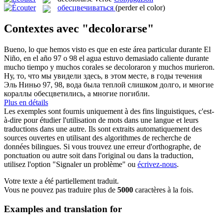
обесцвечиваться
(perder el color)
Contextes avec "decolorarse"
Bueno, lo que hemos visto es que en este área particular durante El
Niño, en el año 97 o 98 el agua estuvo demasiado caliente durante
mucho tiempo y muchos corales
se decoloraron
y muchos murieron.
Ну, то, что мы увидели здесь, в этом месте, в годы течения
Эль Ниньо 97, 98, вода была теплой слишком долго, и многие
кораллы
обесцветились
, а многие погибли.
Plus en détails
Les exemples sont fournis uniquement à des fins linguistiques, c'est-
à-dire pour étudier l'utilisation de mots dans une langue et leurs
traductions dans une autre. Ils sont extraits automatiquement des
sources ouvertes en utilisant des algorithmes de recherche de
données bilingues. Si vous trouvez une erreur d'orthographe, de
ponctuation ou autre soit dans l'original ou dans la traduction,
utilisez l'option "Signaler un problème" ou
écrivez-nous
.
Votre texte a été partiellement traduit.
Vous ne pouvez pas traduire plus de
5000
caractères à la fois.
Examples and translation for