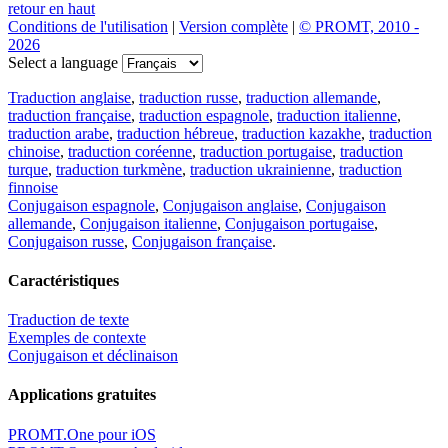
retour en haut
Conditions de l'utilisation
|
Version complète
|
© PROMT, 2010 -
2026
Select a language
Traduction anglaise
,
traduction russe
,
traduction allemande
,
traduction française
,
traduction espagnole
,
traduction italienne
,
traduction arabe
,
traduction hébreue
,
traduction kazakhe
,
traduction
chinoise
,
traduction coréenne
,
traduction portugaise
,
traduction
turque
,
traduction turkmène
,
traduction ukrainienne
,
traduction
finnoise
Conjugaison espagnole
,
Conjugaison anglaise
,
Conjugaison
allemande
,
Conjugaison italienne
,
Conjugaison portugaise
,
Conjugaison russe
,
Conjugaison française
.
Caractéristiques
Traduction de texte
Exemples de contexte
Conjugaison et déclinaison
Applications gratuites
PROMT.One pour iOS