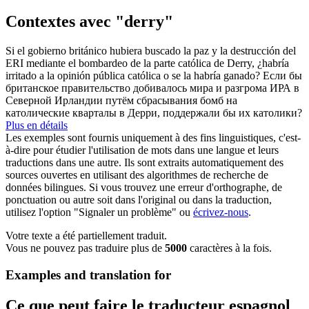
Contextes avec "derry"
Si el gobierno británico hubiera buscado la paz y la destrucción del
ERI mediante el bombardeo de la parte católica de
Derry
, ¿habría
irritado a la opinión pública católica o se la habría ganado?
Если бы
британское правительство добивалось мира и разгрома ИРА в
Северной Ирландии путём сбрасывания бомб на
католические кварталы в
Дерри
, поддержали бы их католики?
Plus en détails
Les exemples sont fournis uniquement à des fins linguistiques, c'est-
à-dire pour étudier l'utilisation de mots dans une langue et leurs
traductions dans une autre. Ils sont extraits automatiquement des
sources ouvertes en utilisant des algorithmes de recherche de
données bilingues. Si vous trouvez une erreur d'orthographe, de
ponctuation ou autre soit dans l'original ou dans la traduction,
utilisez l'option "Signaler un problème" ou
écrivez-nous
.
Votre texte a été partiellement traduit.
Vous ne pouvez pas traduire plus de
5000
caractères à la fois.
Examples and translation for
Ce que peut faire le traducteur espagnol