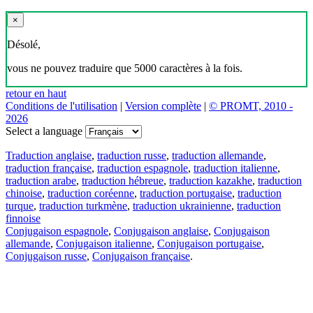
×
Désolé,
vous ne pouvez traduire que 5000 caractères à la fois.
retour en haut
Conditions de l'utilisation
|
Version complète
|
© PROMT, 2010 -
2026
Select a language
Traduction anglaise
,
traduction russe
,
traduction allemande
,
traduction française
,
traduction espagnole
,
traduction italienne
,
traduction arabe
,
traduction hébreue
,
traduction kazakhe
,
traduction
chinoise
,
traduction coréenne
,
traduction portugaise
,
traduction
turque
,
traduction turkmène
,
traduction ukrainienne
,
traduction
finnoise
Conjugaison espagnole
,
Conjugaison anglaise
,
Conjugaison
allemande
,
Conjugaison italienne
,
Conjugaison portugaise
,
Conjugaison russe
,
Conjugaison française
.
Caractéristiques
Traduction de texte