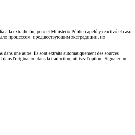
 a la extradición, pero el Ministerio Público apeló y reactivó el caso.
было процессом, предшествующим экстрадиции, но
ons dans une autre. Ils sont extraits automatiquement des sources
dans l'original ou dans la traduction, utilisez l'option "Signaler un