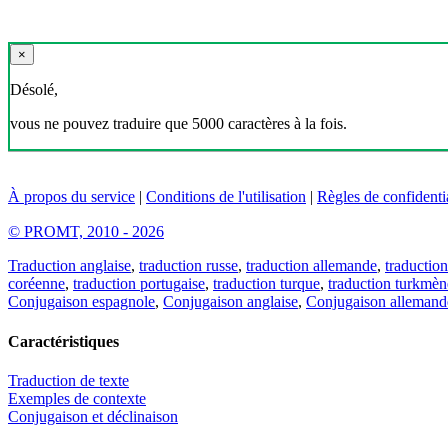
×
Désolé,
vous ne pouvez traduire que 5000 caractères à la fois.
À propos du service
|
Conditions de l'utilisation
|
Règles de confidentia
© PROMT, 2010 - 2026
Traduction anglaise
,
traduction russe
,
traduction allemande
,
traduction
coréenne
,
traduction portugaise
,
traduction turque
,
traduction turkmèn
Conjugaison espagnole
,
Conjugaison anglaise
,
Conjugaison allemand
Caractéristiques
Traduction de texte
Exemples de contexte
Conjugaison et déclinaison