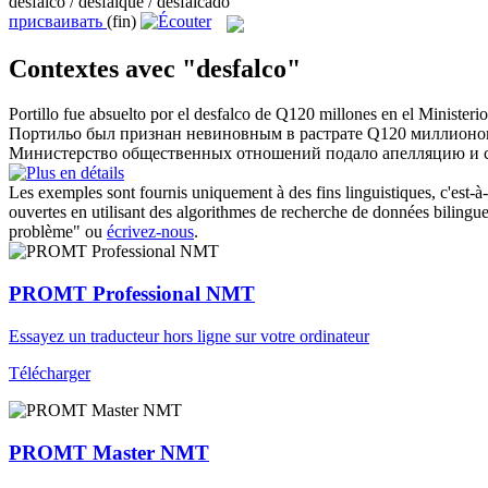
desfalco / desfalqué / desfalcado
присваивать
(fin)
Contextes avec "desfalco"
Portillo fue absuelto por el
desfalco
de Q120 millones en el Ministerio d
Портильо был признан невиновным в
растрате
Q120 миллионов 
Министерство общественных отношений подало апелляцию и с
Les exemples sont fournis uniquement à des fins linguistiques, c'est-à-
ouvertes en utilisant des algorithmes de recherche de données bilingues
problème" ou
écrivez-nous
.
PROMT Professional NMT
Essayez un traducteur hors ligne sur votre ordinateur
Télécharger
PROMT Master NMT