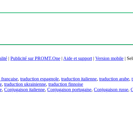
lité
|
Publicité sur PROMT.One
|
Aide et support
|
Version mobile
|
Sel
 française
,
traduction espagnole
,
traduction italienne
,
traduction arabe
,
e
,
traduction ukrainienne
,
traduction finnoise
e
,
Conjugaison italienne
,
Conjugaison portugaise
,
Conjugaison russe
,
C