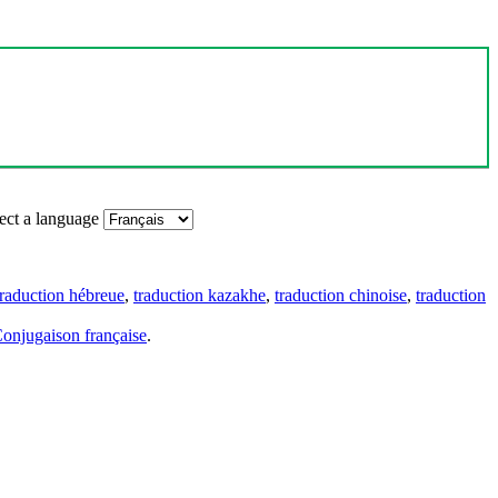
ect a language
traduction hébreue
,
traduction kazakhe
,
traduction chinoise
,
traduction
onjugaison française
.