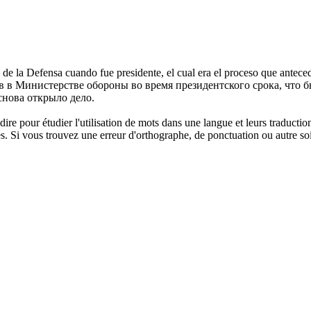
e la Defensa cuando fue presidente, el cual era el proceso que antecedía
в Министерстве обороны во время президентского срока, что 
нова открыло дело.
dire pour étudier l'utilisation de mots dans une langue et leurs traducti
. Si vous trouvez une erreur d'orthographe, de ponctuation ou autre soit 