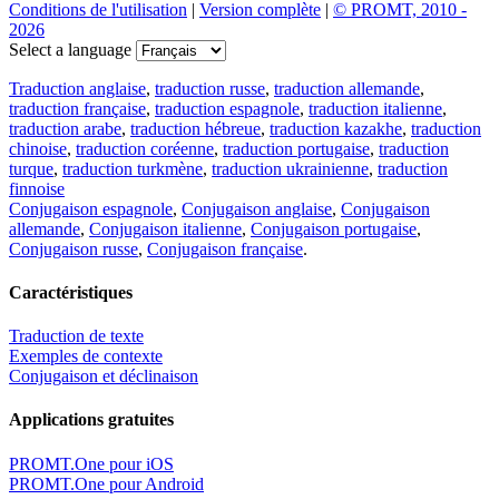
Conditions de l'utilisation
|
Version complète
|
© PROMT, 2010 -
2026
Select a language
Traduction anglaise
,
traduction russe
,
traduction allemande
,
traduction française
,
traduction espagnole
,
traduction italienne
,
traduction arabe
,
traduction hébreue
,
traduction kazakhe
,
traduction
chinoise
,
traduction coréenne
,
traduction portugaise
,
traduction
turque
,
traduction turkmène
,
traduction ukrainienne
,
traduction
finnoise
Conjugaison espagnole
,
Conjugaison anglaise
,
Conjugaison
allemande
,
Conjugaison italienne
,
Conjugaison portugaise
,
Conjugaison russe
,
Conjugaison française
.
Caractéristiques
Traduction de texte
Exemples de contexte
Conjugaison et déclinaison
Applications gratuites
PROMT.One pour iOS
PROMT.One pour Android