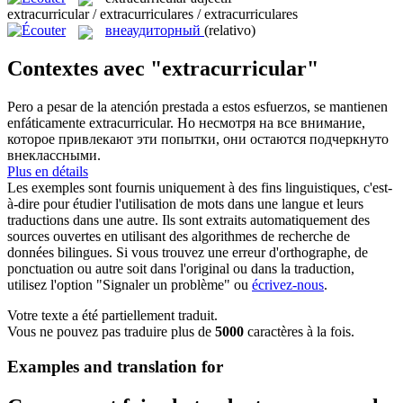
extracurricular / extracurriculares / extracurriculares
внеаудиторный
(relativo)
Contextes avec "extracurricular"
Pero a pesar de la atención prestada a estos esfuerzos, se mantienen
enfáticamente
extracurricular
.
Но несмотря на все внимание,
которое привлекают эти попытки, они остаются подчеркнуто
внеклассными.
Plus en détails
Les exemples sont fournis uniquement à des fins linguistiques, c'est-
à-dire pour étudier l'utilisation de mots dans une langue et leurs
traductions dans une autre. Ils sont extraits automatiquement des
sources ouvertes en utilisant des algorithmes de recherche de
données bilingues. Si vous trouvez une erreur d'orthographe, de
ponctuation ou autre soit dans l'original ou dans la traduction,
utilisez l'option "Signaler un problème" ou
écrivez-nous
.
Votre texte a été partiellement traduit.
Vous ne pouvez pas traduire plus de
5000
caractères à la fois.
Examples and translation for