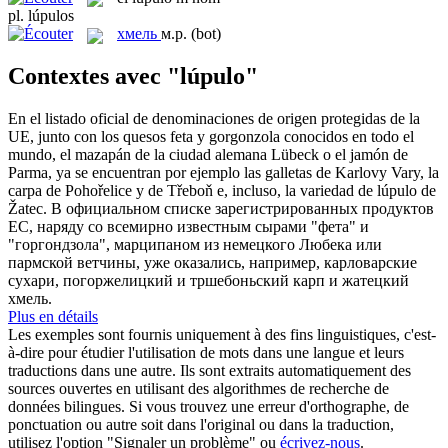
pl.
lúpulos
хмель
м.р.
(bot)
Contextes avec "lúpulo"
En el listado oficial de denominaciones de origen protegidas de la
UE, junto con los quesos feta y gorgonzola conocidos en todo el
mundo, el mazapán de la ciudad alemana Lübeck o el jamón de
Parma, ya se encuentran por ejemplo las galletas de Karlovy Vary, la
carpa de Pohořelice y de Třeboň e, incluso, la variedad de
lúpulo
de
Žatec.
В официальном списке зарегистрированных продуктов
ЕС, наряду со всемирно известным сырами "фета" и
"горгондзола", марципаном из немецкого Любека или
пармской ветчины, уже оказались, например, карловарские
сухари, погоржелицкий и тршебоньский карп и жатецкий
хмель
.
Plus en détails
Les exemples sont fournis uniquement à des fins linguistiques, c'est-
à-dire pour étudier l'utilisation de mots dans une langue et leurs
traductions dans une autre. Ils sont extraits automatiquement des
sources ouvertes en utilisant des algorithmes de recherche de
données bilingues. Si vous trouvez une erreur d'orthographe, de
ponctuation ou autre soit dans l'original ou dans la traduction,
utilisez l'option "Signaler un problème" ou
écrivez-nous
.