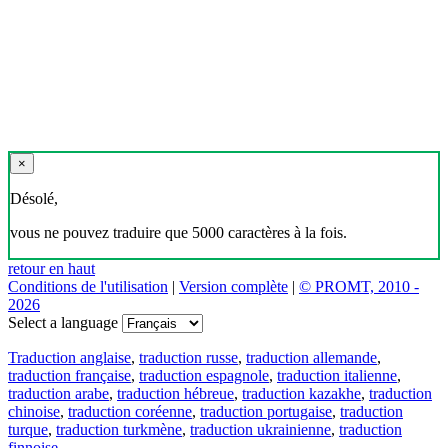
×
Désolé,
vous ne pouvez traduire que 5000 caractères à la fois.
retour en haut
Conditions de l'utilisation
|
Version complète
|
© PROMT, 2010 -
2026
Select a language
Traduction anglaise
,
traduction russe
,
traduction allemande
,
traduction française
,
traduction espagnole
,
traduction italienne
,
traduction arabe
,
traduction hébreue
,
traduction kazakhe
,
traduction
chinoise
,
traduction coréenne
,
traduction portugaise
,
traduction
turque
,
traduction turkmène
,
traduction ukrainienne
,
traduction
finnoise