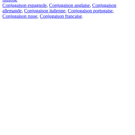
Conjugaison espagnole
,
Conjugaison anglaise
,
Conjugaison
allemande
,
Conjugaison italienne
,
Conjugaison portugaise
,
Conjugaison russe
,
Conjugaison française
.
Caractéristiques
Traduction de texte
Exemples de contexte
Conjugaison et déclinaison
Applications gratuites
PROMT.One pour iOS
PROMT.One pour Android
Offres
Pour les développeurs
Copier
Copier la traduction
Signaler un problème