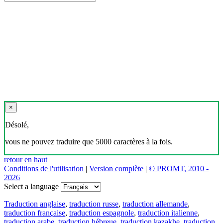
×
Désolé,
vous ne pouvez traduire que 5000 caractères à la fois.
retour en haut
Conditions de l'utilisation
|
Version complète
|
© PROMT, 2010 -
2026
Select a language
Traduction anglaise
,
traduction russe
,
traduction allemande
,
traduction française
,
traduction espagnole
,
traduction italienne
,
traduction arabe
,
traduction hébreue
,
traduction kazakhe
,
traduction