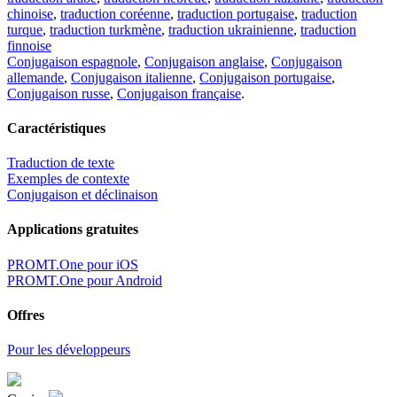
chinoise
,
traduction coréenne
,
traduction portugaise
,
traduction
turque
,
traduction turkmène
,
traduction ukrainienne
,
traduction
finnoise
Conjugaison espagnole
,
Conjugaison anglaise
,
Conjugaison
allemande
,
Conjugaison italienne
,
Conjugaison portugaise
,
Conjugaison russe
,
Conjugaison française
.
Caractéristiques
Traduction de texte
Exemples de contexte
Conjugaison et déclinaison
Applications gratuites
PROMT.One pour iOS
PROMT.One pour Android
Offres
Pour les développeurs