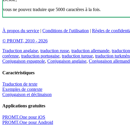
vous ne pouvez traduire que 5000 caractères à la fois.
À propos du service
|
Conditions de l'utilisation
|
Règles de confidentia
© PROMT, 2010 - 2026
Traduction anglaise
,
traduction russe
,
traduction allemande
,
traduction
coréenne
,
traduction portugaise
,
traduction turque
,
traduction turkmèn
Conjugaison espagnole
,
Conjugaison anglaise
,
Conjugaison allemand
Caractéristiques
Traduction de texte
Exemples de contexte
Conjugaison et déclinaison
Applications gratuites
PROMT.One pour iOS
PROMT.One pour Android