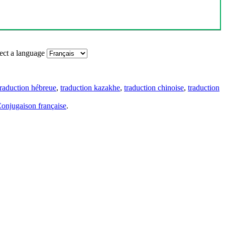
ect a language
traduction hébreue
,
traduction kazakhe
,
traduction chinoise
,
traduction
onjugaison française
.