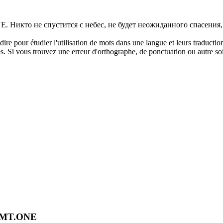
UE.
Никто не спустится с небес, не будет неожиданного спасени
dire pour étudier l'utilisation de mots dans une langue et leurs traducti
. Si vous trouvez une erreur d'orthographe, de ponctuation ou autre soit 
OMT.ONE