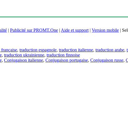
lité
|
Publicité sur PROMT.One
|
Aide et support
|
Version mobile
|
Sel
 française
,
traduction espagnole
,
traduction italienne
,
traduction arabe
,
e
,
traduction ukrainienne
,
traduction finnoise
e
,
Conjugaison italienne
,
Conjugaison portugaise
,
Conjugaison russe
,
C