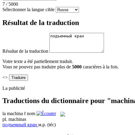
7
/
5000
Sélectionner la langue cible
Résultat de la traduction
Résultat de la traduction
Votre texte a été partiellement traduit.
Vous ne pouvez pas traduire plus de
5000
caractères à la fois.
<>
La publicité
Traductions du dictionnaire pour "machin
la
machina
f
nom
pl.
machinas
подъемный кран
м.р.
(téc)