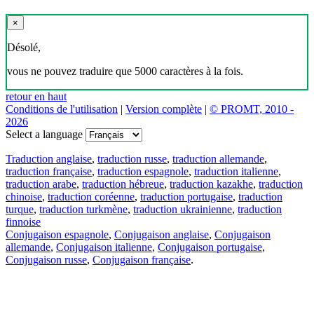
×
Désolé,
vous ne pouvez traduire que 5000 caractères à la fois.
retour en haut
Conditions de l'utilisation
|
Version complète
|
© PROMT, 2010 -
2026
Select a language
Traduction anglaise
,
traduction russe
,
traduction allemande
,
traduction française
,
traduction espagnole
,
traduction italienne
,
traduction arabe
,
traduction hébreue
,
traduction kazakhe
,
traduction
chinoise
,
traduction coréenne
,
traduction portugaise
,
traduction
turque
,
traduction turkmène
,
traduction ukrainienne
,
traduction
finnoise
Conjugaison espagnole
,
Conjugaison anglaise
,
Conjugaison
allemande
,
Conjugaison italienne
,
Conjugaison portugaise
,
Conjugaison russe
,
Conjugaison française
.
Caractéristiques