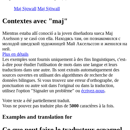
Maj Sjowall
Maj Sjöwall
Contextes avec "maj"
Mientras estaba allí conoció a la joven diseñadora sueca
Maj
Axelsson y se casó con ella.
Находясь там, он познакомился с
молодой шведской художницей Май Аксельссон и женился на
ней.
Plus en détails
Les exemples sont fournis uniquement à des fins linguistiques, c'est-
à-dire pour étudier l'utilisation de mots dans une langue et leurs
traductions dans une autre. Ils sont extraits automatiquement des
sources ouvertes en utilisant des algorithmes de recherche de
données bilingues. Si vous trouvez une erreur d'orthographe, de
ponctuation ou autre soit dans l'original ou dans la traduction,
utilisez l'option "Signaler un problème" ou
écrivez-nous
.
Votre texte a été partiellement traduit.
Vous ne pouvez pas traduire plus de
5000
caractères à la fois.
Examples and translation for
Ce que peut faire le traducteur espagnol