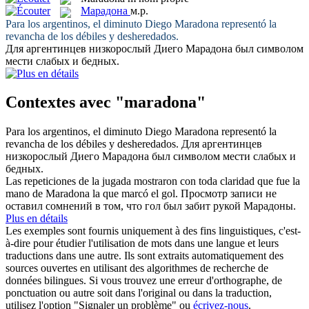
Марадона
м.р.
Para los argentinos, el diminuto Diego
Maradona
representó la
revancha de los débiles y desheredados.
Для аргентинцев низкорослый Диего
Марадона
был символом
мести слабых и бедных.
Contextes avec "maradona"
Para los argentinos, el diminuto Diego
Maradona
representó la
revancha de los débiles y desheredados.
Для аргентинцев
низкорослый Диего
Марадона
был символом мести слабых и
бедных.
Las repeticiones de la jugada mostraron con toda claridad que fue la
mano de
Maradona
la que marcó el gol.
Просмотр записи не
оставил сомнений в том, что гол был забит рукой
Марадоны
.
Plus en détails
Les exemples sont fournis uniquement à des fins linguistiques, c'est-
à-dire pour étudier l'utilisation de mots dans une langue et leurs
traductions dans une autre. Ils sont extraits automatiquement des
sources ouvertes en utilisant des algorithmes de recherche de
données bilingues. Si vous trouvez une erreur d'orthographe, de
ponctuation ou autre soit dans l'original ou dans la traduction,
utilisez l'option "Signaler un problème" ou
écrivez-nous
.