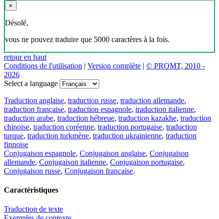
×
Désolé,
vous ne pouvez traduire que 5000 caractères à la fois.
retour en haut
Conditions de l'utilisation
|
Version complète
|
© PROMT, 2010 -
2026
Select a language
Traduction anglaise
,
traduction russe
,
traduction allemande
,
traduction française
,
traduction espagnole
,
traduction italienne
,
traduction arabe
,
traduction hébreue
,
traduction kazakhe
,
traduction
chinoise
,
traduction coréenne
,
traduction portugaise
,
traduction
turque
,
traduction turkmène
,
traduction ukrainienne
,
traduction
finnoise
Conjugaison espagnole
,
Conjugaison anglaise
,
Conjugaison
allemande
,
Conjugaison italienne
,
Conjugaison portugaise
,
Conjugaison russe
,
Conjugaison française
.
Caractéristiques
Traduction de texte
Exemples de contexte