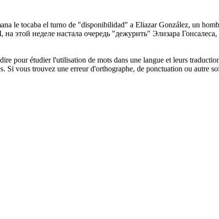
ana le tocaba el turno de "disponibilidad" a Eliazar González, un homb
на этой неделе настала очередь "дежурить" Элизара Гонсалеса, 
dire pour étudier l'utilisation de mots dans une langue et leurs traducti
. Si vous trouvez une erreur d'orthographe, de ponctuation ou autre soit 