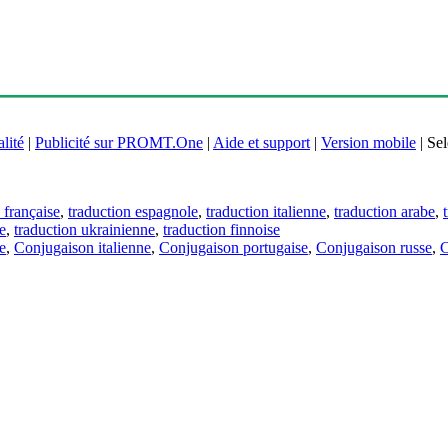
lité
|
Publicité sur PROMT.One
|
Aide et support
|
Version mobile
|
Sel
 française
,
traduction espagnole
,
traduction italienne
,
traduction arabe
,
e
,
traduction ukrainienne
,
traduction finnoise
e
,
Conjugaison italienne
,
Conjugaison portugaise
,
Conjugaison russe
,
C