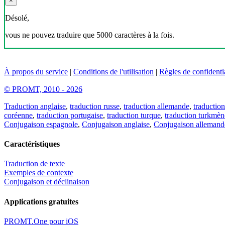
×
Désolé,
vous ne pouvez traduire que 5000 caractères à la fois.
À propos du service
|
Conditions de l'utilisation
|
Règles de confidentia
© PROMT, 2010 - 2026
Traduction anglaise
,
traduction russe
,
traduction allemande
,
traduction
coréenne
,
traduction portugaise
,
traduction turque
,
traduction turkmèn
Conjugaison espagnole
,
Conjugaison anglaise
,
Conjugaison allemand
Caractéristiques
Traduction de texte
Exemples de contexte
Conjugaison et déclinaison
Applications gratuites
PROMT.One pour iOS