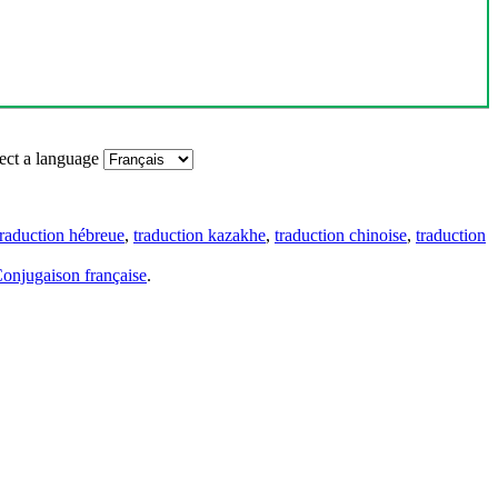
ect a language
traduction hébreue
,
traduction kazakhe
,
traduction chinoise
,
traduction
onjugaison française
.