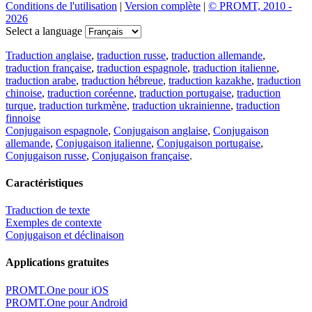
Conditions de l'utilisation
|
Version complète
|
© PROMT, 2010 -
2026
Select a language
Traduction anglaise
,
traduction russe
,
traduction allemande
,
traduction française
,
traduction espagnole
,
traduction italienne
,
traduction arabe
,
traduction hébreue
,
traduction kazakhe
,
traduction
chinoise
,
traduction coréenne
,
traduction portugaise
,
traduction
turque
,
traduction turkmène
,
traduction ukrainienne
,
traduction
finnoise
Conjugaison espagnole
,
Conjugaison anglaise
,
Conjugaison
allemande
,
Conjugaison italienne
,
Conjugaison portugaise
,
Conjugaison russe
,
Conjugaison française
.
Caractéristiques
Traduction de texte
Exemples de contexte
Conjugaison et déclinaison
Applications gratuites
PROMT.One pour iOS
PROMT.One pour Android