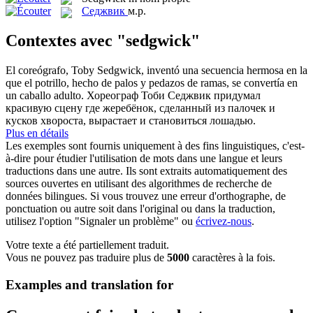
Седжвик
м.р.
Contextes avec "sedgwick"
El coreógrafo, Toby
Sedgwick
, inventó una secuencia hermosa en la
que el potrillo, hecho de palos y pedazos de ramas, se convertía en
un caballo adulto.
Хореограф Тоби
Седжвик
придумал
красивую сцену где жеребёнок, сделанный из палочек и
кусков хвороста, вырастает и становиться лошадью.
Plus en détails
Les exemples sont fournis uniquement à des fins linguistiques, c'est-
à-dire pour étudier l'utilisation de mots dans une langue et leurs
traductions dans une autre. Ils sont extraits automatiquement des
sources ouvertes en utilisant des algorithmes de recherche de
données bilingues. Si vous trouvez une erreur d'orthographe, de
ponctuation ou autre soit dans l'original ou dans la traduction,
utilisez l'option "Signaler un problème" ou
écrivez-nous
.
Votre texte a été partiellement traduit.
Vous ne pouvez pas traduire plus de
5000
caractères à la fois.
Examples and translation for