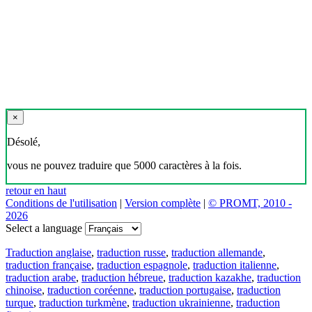
×
Désolé,
vous ne pouvez traduire que 5000 caractères à la fois.
retour en haut
Conditions de l'utilisation
|
Version complète
|
© PROMT, 2010 -
2026
Select a language
Traduction anglaise
,
traduction russe
,
traduction allemande
,
traduction française
,
traduction espagnole
,
traduction italienne
,
traduction arabe
,
traduction hébreue
,
traduction kazakhe
,
traduction
chinoise
,
traduction coréenne
,
traduction portugaise
,
traduction
turque
,
traduction turkmène
,
traduction ukrainienne
,
traduction