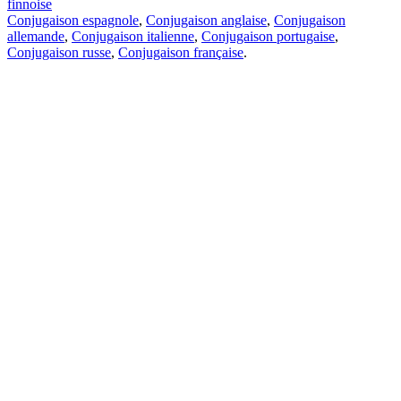
finnoise
Conjugaison espagnole
,
Conjugaison anglaise
,
Conjugaison
allemande
,
Conjugaison italienne
,
Conjugaison portugaise
,
Conjugaison russe
,
Conjugaison française
.
Caractéristiques
Traduction de texte
Exemples de contexte
Conjugaison et déclinaison
Applications gratuites
PROMT.One pour iOS
PROMT.One pour Android
Offres
Pour les développeurs
Copier
Copier la traduction
Signaler un problème