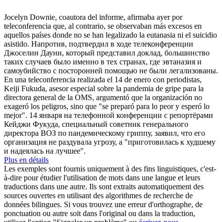
Jocelyn Downie, coautora del informe, afirmaba ayer por
teleconferencia
que, al contrario, se observaban más excesos en
aquellos países donde no se han legalizado la eutanasia ni el suicidio
asistido.
Напротив, подтвердил в ходе
телеконференции
Джоселин Дауни, который представил доклад, большинство
таких случаев было именно в тех странах, где эвтаназия и
самоубийство с посторонней помощью не были легализованы.
En una
teleconferencia
realizada el 14 de enero con periodistas,
Keiji Fukuda, asesor especial sobre la pandemia de gripe para la
directora general de la OMS, argumentó que la organización no
exageró los peligros, sino que "se preparó para lo peor y esperó lo
mejor".
14 января на телефонной конференции с репортёрами
Кейджи Фукуда, специальный советник генерального
директора ВОЗ по пандемическому гриппу, заявил, что его
организация не раздувала угрозу, а "приготовилась к худшему
и надеялась на лучшее".
Plus en détails
Les exemples sont fournis uniquement à des fins linguistiques, c'est-
à-dire pour étudier l'utilisation de mots dans une langue et leurs
traductions dans une autre. Ils sont extraits automatiquement des
sources ouvertes en utilisant des algorithmes de recherche de
données bilingues. Si vous trouvez une erreur d'orthographe, de
ponctuation ou autre soit dans l'original ou dans la traduction,