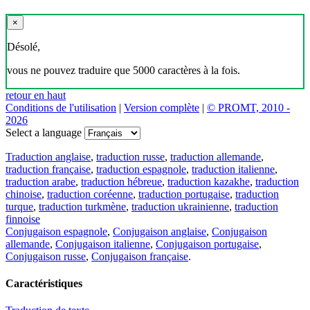
×
Désolé,
vous ne pouvez traduire que 5000 caractères à la fois.
retour en haut
Conditions de l'utilisation
|
Version complète
|
© PROMT, 2010 -
2026
Select a language
Traduction anglaise
,
traduction russe
,
traduction allemande
,
traduction française
,
traduction espagnole
,
traduction italienne
,
traduction arabe
,
traduction hébreue
,
traduction kazakhe
,
traduction
chinoise
,
traduction coréenne
,
traduction portugaise
,
traduction
turque
,
traduction turkmène
,
traduction ukrainienne
,
traduction
finnoise
Conjugaison espagnole
,
Conjugaison anglaise
,
Conjugaison
allemande
,
Conjugaison italienne
,
Conjugaison portugaise
,
Conjugaison russe
,
Conjugaison française
.
Caractéristiques