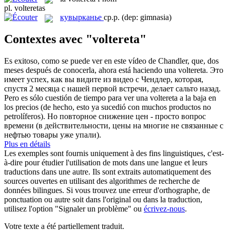
pl.
volteretas
кувырканье
ср.р.
(dep: gimnasia)
Contextes avec "voltereta"
Es exitoso, como se puede ver en este vídeo de Chandler, que, dos
meses después de conocerla, ahora está haciendo una
voltereta
.
Это
имеет успех, как вы видите из видео с Чендлер, которая,
спустя 2 месяца с нашей первой встречи, делает сальто назад.
Pero es sólo cuestión de tiempo para ver una
voltereta
a la baja en
los precios (de hecho, esto ya sucedió con muchos productos no
petrolíferos).
Но повторное снижение цен - просто вопрос
времени (в действительности, цены на многие не связанные с
нефтью товары уже упали).
Plus en détails
Les exemples sont fournis uniquement à des fins linguistiques, c'est-
à-dire pour étudier l'utilisation de mots dans une langue et leurs
traductions dans une autre. Ils sont extraits automatiquement des
sources ouvertes en utilisant des algorithmes de recherche de
données bilingues. Si vous trouvez une erreur d'orthographe, de
ponctuation ou autre soit dans l'original ou dans la traduction,
utilisez l'option "Signaler un problème" ou
écrivez-nous
.
Votre texte a été partiellement traduit.