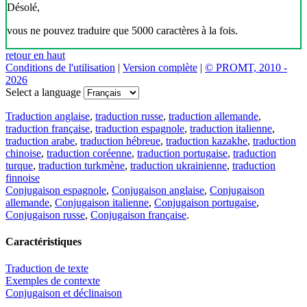
Désolé,
vous ne pouvez traduire que 5000 caractères à la fois.
retour en haut
Conditions de l'utilisation
|
Version complète
|
© PROMT, 2010 -
2026
Select a language
Traduction anglaise
,
traduction russe
,
traduction allemande
,
traduction française
,
traduction espagnole
,
traduction italienne
,
traduction arabe
,
traduction hébreue
,
traduction kazakhe
,
traduction
chinoise
,
traduction coréenne
,
traduction portugaise
,
traduction
turque
,
traduction turkmène
,
traduction ukrainienne
,
traduction
finnoise
Conjugaison espagnole
,
Conjugaison anglaise
,
Conjugaison
allemande
,
Conjugaison italienne
,
Conjugaison portugaise
,
Conjugaison russe
,
Conjugaison française
.
Caractéristiques
Traduction de texte
Exemples de contexte
Conjugaison et déclinaison