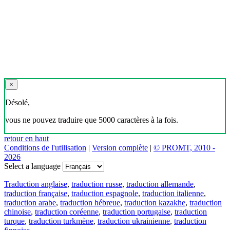
×
Désolé,
vous ne pouvez traduire que 5000 caractères à la fois.
retour en haut
Conditions de l'utilisation
|
Version complète
|
© PROMT, 2010 -
2026
Select a language
Traduction anglaise
,
traduction russe
,
traduction allemande
,
traduction française
,
traduction espagnole
,
traduction italienne
,
traduction arabe
,
traduction hébreue
,
traduction kazakhe
,
traduction
chinoise
,
traduction coréenne
,
traduction portugaise
,
traduction
turque
,
traduction turkmène
,
traduction ukrainienne
,
traduction