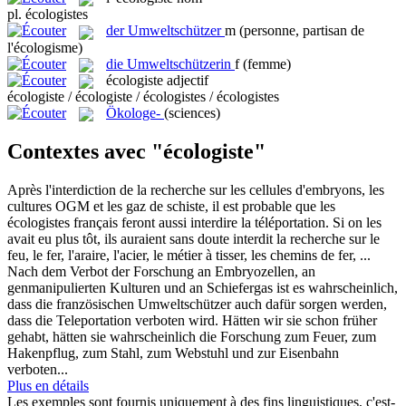
pl.
écologistes
der
Umweltschützer
m
(personne, partisan de
l'écologisme)
die
Umweltschützerin
f
(femme)
écologiste
adjectif
écologiste / écologiste / écologistes / écologistes
Ökologe-
(sciences)
Contextes avec "écologiste"
Après l'interdiction de la recherche sur les cellules d'embryons, les
cultures OGM et les gaz de schiste, il est probable que les
écologistes
français feront aussi interdire la téléportation. Si on les
avait eu plus tôt, ils auraient sans doute interdit la recherche sur le
feu, le fer, l'araire, l'acier, le métier à tisser, les chemins de fer, ...
Nach dem Verbot der Forschung an Embryozellen, an
genmanipulierten Kulturen und an Schiefergas ist es wahrscheinlich,
dass die französischen
Umweltschützer
auch dafür sorgen werden,
dass die Teleportation verboten wird. Hätten wir sie schon früher
gehabt, hätten sie wahrscheinlich die Forschung zum Feuer, zum
Hakenpflug, zum Stahl, zum Webstuhl und zur Eisenbahn
verboten...
Plus en détails
Les exemples sont fournis uniquement à des fins linguistiques, c'est-