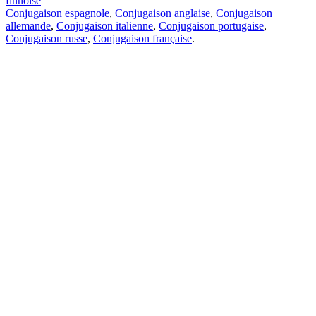
finnoise
Conjugaison espagnole
,
Conjugaison anglaise
,
Conjugaison
allemande
,
Conjugaison italienne
,
Conjugaison portugaise
,
Conjugaison russe
,
Conjugaison française
.
Caractéristiques
Traduction de texte
Exemples de contexte
Conjugaison et déclinaison
Applications gratuites
PROMT.One pour iOS
PROMT.One pour Android
Offres
Pour les développeurs
Copier
Copier la traduction
Signaler un problème