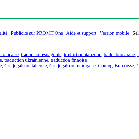
lité
|
Publicité sur PROMT.One
|
Aide et support
|
Version mobile
|
Sel
 française
,
traduction espagnole
,
traduction italienne
,
traduction arabe
,
e
,
traduction ukrainienne
,
traduction finnoise
e
,
Conjugaison italienne
,
Conjugaison portugaise
,
Conjugaison russe
,
C