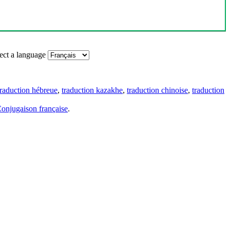
ect a language
traduction hébreue
,
traduction kazakhe
,
traduction chinoise
,
traduction
onjugaison française
.