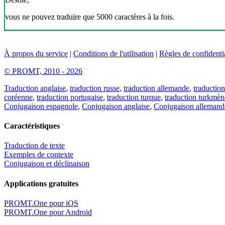
vous ne pouvez traduire que 5000 caractères à la fois.
À propos du service
|
Conditions de l'utilisation
|
Règles de confidentia
© PROMT, 2010 - 2026
Traduction anglaise
,
traduction russe
,
traduction allemande
,
traduction
coréenne
,
traduction portugaise
,
traduction turque
,
traduction turkmèn
Conjugaison espagnole
,
Conjugaison anglaise
,
Conjugaison allemand
Caractéristiques
Traduction de texte
Exemples de contexte
Conjugaison et déclinaison
Applications gratuites
PROMT.One pour iOS
PROMT.One pour Android