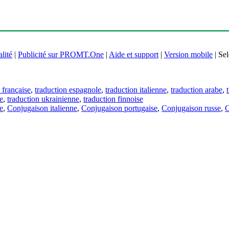
lité
|
Publicité sur PROMT.One
|
Aide et support
|
Version mobile
|
Sel
 française
,
traduction espagnole
,
traduction italienne
,
traduction arabe
,
e
,
traduction ukrainienne
,
traduction finnoise
e
,
Conjugaison italienne
,
Conjugaison portugaise
,
Conjugaison russe
,
C