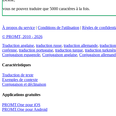
vous ne pouvez traduire que 5000 caractères à la fois.
À propos du service
|
Conditions de l'utilisation
|
Règles de confidentia
© PROMT, 2010 - 2026
Traduction anglaise
,
traduction russe
,
traduction allemande
,
traduction
coréenne
,
traduction portugaise
,
traduction turque
,
traduction turkmèn
Conjugaison espagnole
,
Conjugaison anglaise
,
Conjugaison allemand
Caractéristiques
Traduction de texte
Exemples de contexte
Conjugaison et déclinaison
Applications gratuites
PROMT.One pour iOS
PROMT.One pour Android