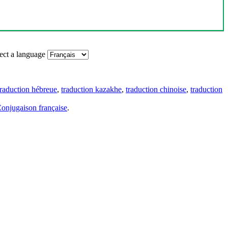
ect a language
traduction hébreue
,
traduction kazakhe
,
traduction chinoise
,
traduction
onjugaison française
.