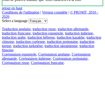
retour en haut
Conditions de l'utilisation
|
Version complète
|
© PROMT, 2010 -
2026
Select a language
Traduction anglaise
,
traduction russe
,
traduction allemande
,
traduction française
,
traduction espagnole
,
traduction italienne
,
traduction arabe
,
traduction hébreue
,
traduction kazakhe
,
traduction
chinoise
,
traduction coréenne
,
traduction portugaise
,
traduction
turque
,
traduction turkmène
,
traduction ukrainienne
,
traduction
finnoise
Conjugaison espagnole
,
Conjugaison anglaise
,
Conjugaison
allemande
,
Conjugaison italienne
,
Conjugaison portugaise
,
Conjugaison russe
,
Conjugaison française
.
Caractéristiques
Traduction de texte
Exemples de contexte
Conjugaison et déclinaison
Applications gratuites