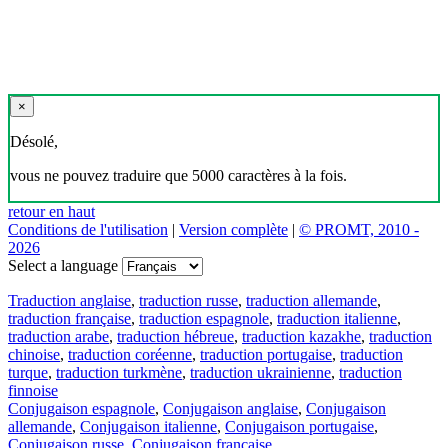
×
Désolé,
vous ne pouvez traduire que 5000 caractères à la fois.
retour en haut
Conditions de l'utilisation
|
Version complète
|
© PROMT, 2010 -
2026
Select a language
Traduction anglaise
,
traduction russe
,
traduction allemande
,
traduction française
,
traduction espagnole
,
traduction italienne
,
traduction arabe
,
traduction hébreue
,
traduction kazakhe
,
traduction
chinoise
,
traduction coréenne
,
traduction portugaise
,
traduction
turque
,
traduction turkmène
,
traduction ukrainienne
,
traduction
finnoise
Conjugaison espagnole
,
Conjugaison anglaise
,
Conjugaison
allemande
,
Conjugaison italienne
,
Conjugaison portugaise
,
Conjugaison russe
,
Conjugaison française
.