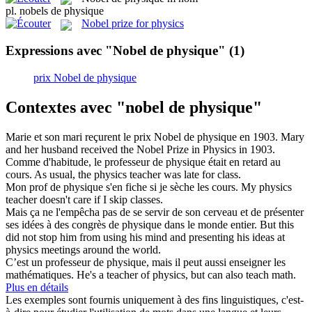
pl.
nobels de physique
Nobel prize for physics
Expressions avec "Nobel de physique"
(1)
prix Nobel de physique
Contextes avec "nobel de physique"
Marie et son mari reçurent le prix
Nobel de physique
en 1903.
Mary
and her husband received the Nobel Prize in Physics in 1903.
Comme d'habitude, le professeur
de physique
était en retard au
cours.
As usual, the
physics
teacher was late for class.
Mon prof
de physique
s'en fiche si je sèche les cours.
My
physics
teacher doesn't care if I skip classes.
Mais ça ne l'empêcha pas de se servir de son cerveau et de présenter
ses idées à des congrès
de physique
dans le monde entier.
But this
did not stop him from using his mind and presenting his ideas at
physics
meetings around the world.
C’est un professeur
de physique
, mais il peut aussi enseigner les
mathématiques.
He's a teacher
of
physics
, but can also teach math.
Plus en détails
Les exemples sont fournis uniquement à des fins linguistiques, c'est-