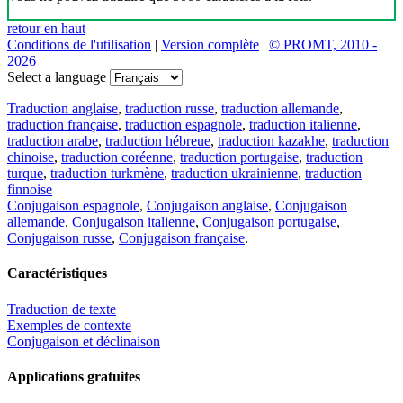
retour en haut
Conditions de l'utilisation
|
Version complète
|
© PROMT, 2010 -
2026
Select a language
Traduction anglaise
,
traduction russe
,
traduction allemande
,
traduction française
,
traduction espagnole
,
traduction italienne
,
traduction arabe
,
traduction hébreue
,
traduction kazakhe
,
traduction
chinoise
,
traduction coréenne
,
traduction portugaise
,
traduction
turque
,
traduction turkmène
,
traduction ukrainienne
,
traduction
finnoise
Conjugaison espagnole
,
Conjugaison anglaise
,
Conjugaison
allemande
,
Conjugaison italienne
,
Conjugaison portugaise
,
Conjugaison russe
,
Conjugaison française
.
Caractéristiques
Traduction de texte
Exemples de contexte
Conjugaison et déclinaison
Applications gratuites