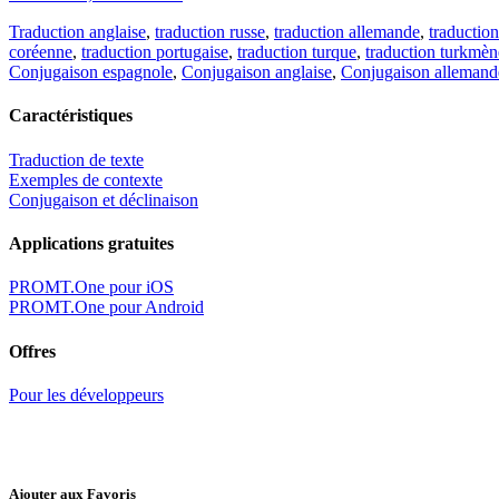
Traduction anglaise
,
traduction russe
,
traduction allemande
,
traduction
coréenne
,
traduction portugaise
,
traduction turque
,
traduction turkmèn
Conjugaison espagnole
,
Conjugaison anglaise
,
Conjugaison allemand
Caractéristiques
Traduction de texte
Exemples de contexte
Conjugaison et déclinaison
Applications gratuites
PROMT.One pour iOS
PROMT.One pour Android
Offres
Pour les développeurs
Ajouter aux Favoris