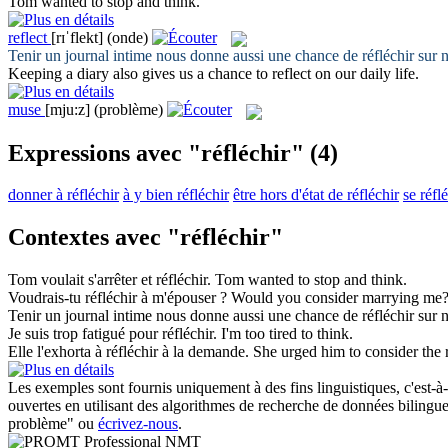
Tom wanted to stop and
think
.
reflect
[rɪˈflekt]
(onde)
Tenir un journal intime nous donne aussi une chance de
réfléchir
sur n
Keeping a diary also gives us a chance to
reflect
on our daily life.
muse
[mju:z]
(problème)
Expressions avec "réfléchir"
(4)
donner à réfléchir
à y bien réfléchir
être hors d'état de réfléchir
se réfl
Contextes avec "réfléchir"
Tom voulait s'arrêter et
réfléchir
.
Tom wanted to stop and
think
.
Voudrais-tu
réfléchir
à m'épouser ?
Would you
consider
marrying me
Tenir un journal intime nous donne aussi une chance de
réfléchir
sur n
Je suis trop fatigué pour
réfléchir
.
I'm too tired to
think
.
Elle l'exhorta à
réfléchir
à la demande.
She urged him to
consider
the 
Les exemples sont fournis uniquement à des fins linguistiques, c'est-à-
ouvertes en utilisant des algorithmes de recherche de données bilingues
problème" ou
écrivez-nous
.