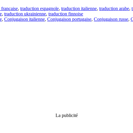
 française
,
traduction espagnole
,
traduction italienne
,
traduction arabe
,
e
,
traduction ukrainienne
,
traduction finnoise
e
,
Conjugaison italienne
,
Conjugaison portugaise
,
Conjugaison russe
,
C
La publicité