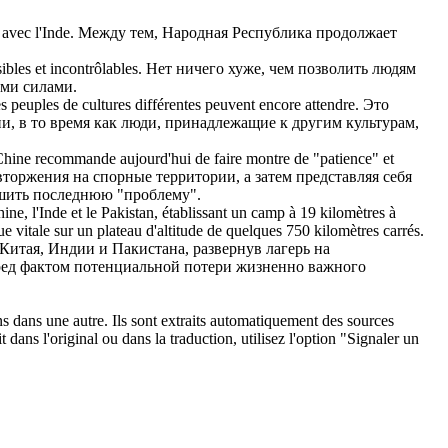
 avec l'Inde.
Между тем, Народная Республика продолжает
ibles et incontrôlables.
Нет ничего хуже, чем позволить людям
ми силами.
s peuples de cultures différentes peuvent encore attendre.
Это
и, в то время как люди, принадлежащие к другим культурам,
a Chine recommande aujourd'hui de faire montre de "patience" et
вторжения на спорные территории, а затем представляя себя
ешить последнюю "проблему".
hine, l'Inde et le Pakistan, établissant un camp à 19 kilomètres à
que vitale sur un plateau d'altitude de quelques 750 kilomètres carrés.
итая, Индии и Пакистана, развернув лагерь на
еред фактом потенциальной потери жизненно важного
ons dans une autre. Ils sont extraits automatiquement des sources
dans l'original ou dans la traduction, utilisez l'option "Signaler un