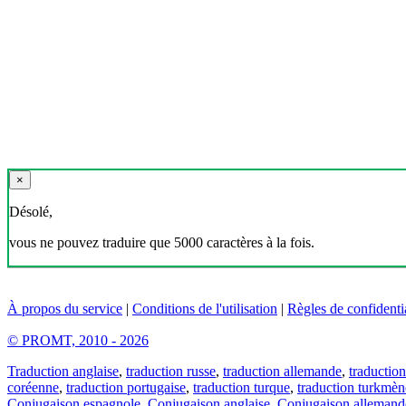
×
Désolé,
vous ne pouvez traduire que 5000 caractères à la fois.
À propos du service
|
Conditions de l'utilisation
|
Règles de confidentia
© PROMT, 2010 - 2026
Traduction anglaise
,
traduction russe
,
traduction allemande
,
traduction
coréenne
,
traduction portugaise
,
traduction turque
,
traduction turkmèn
Conjugaison espagnole
,
Conjugaison anglaise
,
Conjugaison allemand