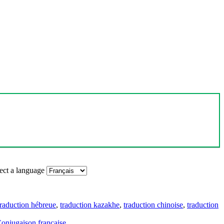
ect a language
traduction hébreue
,
traduction kazakhe
,
traduction chinoise
,
traduction
onjugaison française
.