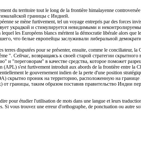
vement
du territoire tout le long de la frontière himalayenne controversée
гималайской границы с Индией.
uropéenne se mène
furtivement
, tel un voyage entrepris par des forces invis
твует
украдкой
и стимулируется невидимыми и неконтролируемы
equel les Européens blancs méritent la démocratie libérale alors que le
вшего, что белые европейцы заслуживали либеральной демократи
s terres disputées pour se présenter, ensuite, comme le conciliateur, l
lème ".
Сейчас, возвращаясь к своей старой стратегии скрытного 
ию" и "переговорам" в качестве средства, которое поможет разр
on (APL) s'est
furtivement
introduit aux abords de la frontière entre la C
potentiellement le gouvernement indien de la perte d'une position stratégi
) скрытно проник на территорию, расположенную на границе К
х) от границы, таким образом поставив правительство Индии п
dire pour étudier l'utilisation de mots dans une langue et leurs traducti
. Si vous trouvez une erreur d'orthographe, de ponctuation ou autre soit 