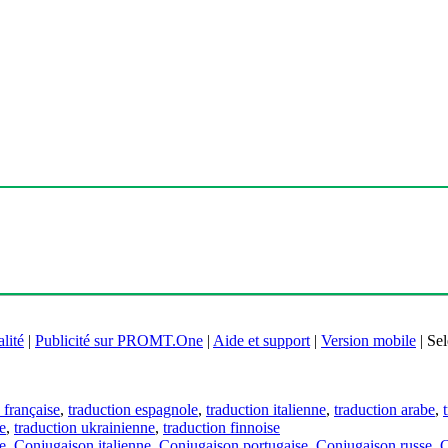
lité
|
Publicité sur PROMT.One
|
Aide et support
|
Version mobile
|
Sel
 française
,
traduction espagnole
,
traduction italienne
,
traduction arabe
,
e
,
traduction ukrainienne
,
traduction finnoise
e
,
Conjugaison italienne
,
Conjugaison portugaise
,
Conjugaison russe
,
C