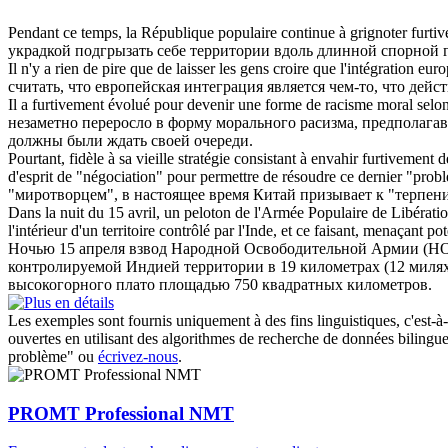
Pendant ce temps, la République populaire continue à grignoter
furti
украдкой
подгрызать себе территории вдоль длинной спорной 
Il n'y a rien de pire que de laisser les gens croire que l'intégration e
считать, что европейская интеграция является чем-то, что дейс
Il a
furtivement
évolué pour devenir une forme de racisme moral selon l
незаметно переросло в форму морального расизма, предполага
должны были ждать своей очереди.
Pourtant, fidèle à sa vieille stratégie consistant à envahir
furtivement
de
d'esprit de "négociation" pour permettre de résoudre ce dernier "prob
"миротворцем", в настоящее время Китай призывает к "терпен
Dans la nuit du 15 avril, un peloton de l'Armée Populaire de Libérati
l'intérieur d'un territoire contrôlé par l'Inde, et ce faisant, menaçant 
Ночью 15 апреля взвод Народной Освободительной Армии (НОА
контролируемой Индией территории в 19 километрах (12 миля
высокогорного плато площадью 750 квадратных километров.
Les exemples sont fournis uniquement à des fins linguistiques, c'est-à-
ouvertes en utilisant des algorithmes de recherche de données bilingues
problème" ou
écrivez-nous
.
PROMT Professional NMT