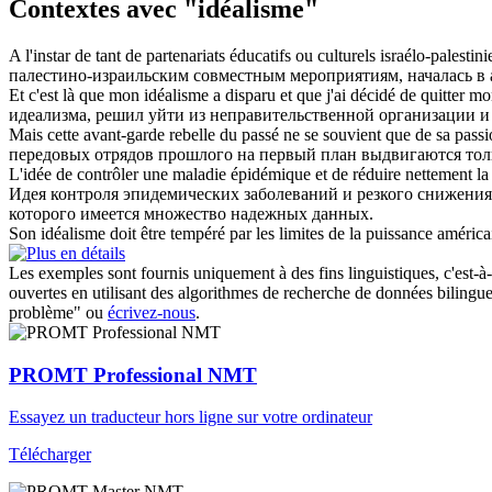
Contextes avec "idéalisme"
A l'instar de tant de partenariats éducatifs ou culturels israélo-palestini
палестино-израильским совместным мероприятиям, началась в
Et c'est là que mon
idéalisme
a disparu et que j'ai décidé de quitter 
идеализма
, решил уйти из неправительственной организации и
Mais cette avant-garde rebelle du passé ne se souvient que de sa passi
передовых отрядов прошлого на первый план выдвигаются тол
L'idée de contrôler une maladie épidémique et de réduire nettement la
Идея контроля эпидемических заболеваний и резкого снижения
которого имеется множество надежных данных.
Son
idéalisme
doit être tempéré par les limites de la puissance américa
Les exemples sont fournis uniquement à des fins linguistiques, c'est-à-
ouvertes en utilisant des algorithmes de recherche de données bilingues
problème" ou
écrivez-nous
.
PROMT Professional NMT
Essayez un traducteur hors ligne sur votre ordinateur
Télécharger