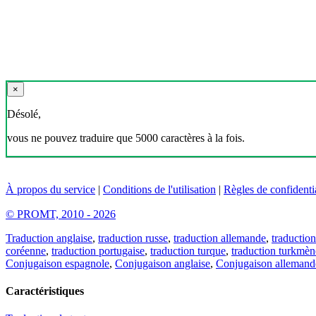
×
Désolé,
vous ne pouvez traduire que 5000 caractères à la fois.
À propos du service
|
Conditions de l'utilisation
|
Règles de confidentia
© PROMT, 2010 - 2026
Traduction anglaise
,
traduction russe
,
traduction allemande
,
traduction
coréenne
,
traduction portugaise
,
traduction turque
,
traduction turkmèn
Conjugaison espagnole
,
Conjugaison anglaise
,
Conjugaison allemand
Caractéristiques