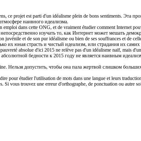
ens, ce projet est parti d'un
idéalisme
plein de bons sentiments.
Эта про
 атмосфере наивного
идеализма
.
mon emploi dans cette ONG, et de vraiment étudier comment Internet pouva
 непосредственно изучать то, как Интернет может мешать демок
on juvénile et de son pur
idéalisme
ou bien de ses souffrances et de celle
ько их юная страсть и чистый
идеализм
, или страдания их самих
 pauvreté absolue d'ici 2015 ne relève pas d'un
idéalisme
naïf, mais d'u
 абсолютной бедности к 2015 году не является наивным
идеализ
ine.
Нельзя допустить, чтобы она пала жертвой слишком больши
dire pour étudier l'utilisation de mots dans une langue et leurs traducti
. Si vous trouvez une erreur d'orthographe, de ponctuation ou autre soit 