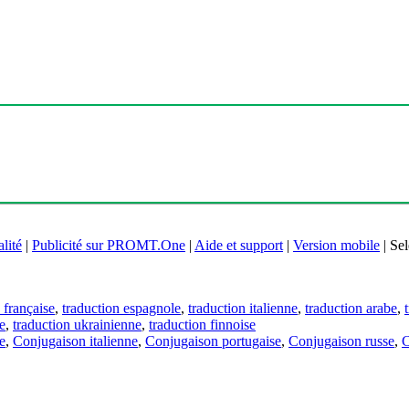
lité
|
Publicité sur PROMT.One
|
Aide et support
|
Version mobile
|
Sel
 française
,
traduction espagnole
,
traduction italienne
,
traduction arabe
,
e
,
traduction ukrainienne
,
traduction finnoise
e
,
Conjugaison italienne
,
Conjugaison portugaise
,
Conjugaison russe
,
C