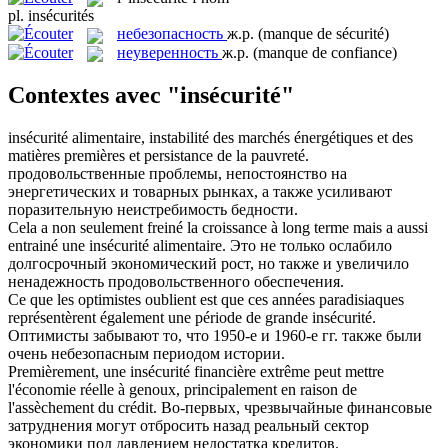
pl.
insécurités
небезопасность
ж.р.
(manque de sécurité)
неуверенность
ж.р.
(manque de confiance)
Contextes avec "insécurité"
insécurité
alimentaire, instabilité des marchés énergétiques et des
matières premières et persistance de la pauvreté.
продовольственные проблемы, непостоянство на
энергетических и товарных рынках, а также усиливают
поразительную неистребимость бедности.
Cela a non seulement freiné la croissance à long terme mais a aussi
entrainé une
insécurité
alimentaire.
Это не только ослабило
долгосрочный экономический рост, но также и увеличило
ненадежность продовольственного обеспечения.
Ce que les optimistes oublient est que ces années paradisiaques
représentèrent également une période de grande
insécurité
.
Оптимисты забывают то, что 1950-е и 1960-е гг. также были
очень небезопасным периодом истории.
Premièrement, une
insécurité
financière extrême peut mettre
l'économie réelle à genoux, principalement en raison de
l'assèchement du crédit.
Во-первых, чрезвычайные финансовые
затруднения могут отбросить назад реальный сектор
экономики под давлением недостатка кредитов.