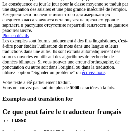
La conséquence au jour le jour pour la classe moyenne se traduit par
une stagnation des salaires et une plus grande
insécurité
de l'emploi.
Ежедневными последствиями этого для американцев
среднего класса являются остающаяся на прежнем уровне
зарплата и растущее отсутствие гарантий занятости на данном
рабочем месте.
Plus en détails
Les exemples sont fournis uniquement à des fins linguistiques, c'est-
à-dire pour étudier l'utilisation de mots dans une langue et leurs
traductions dans une autre. Ils sont extraits automatiquement des
sources ouvertes en utilisant des algorithmes de recherche de
données bilingues. Si vous trouvez une erreur d'orthographe, de
ponctuation ou autre soit dans l'original ou dans la traduction,
utilisez l'option "Signaler un problème" ou
écrivez-nous
.
Votre texte a été partiellement traduit.
Vous ne pouvez pas traduire plus de
5000
caractères à la fois.
Examples and translation for
Ce que peut faire le traducteur français
↔ russe