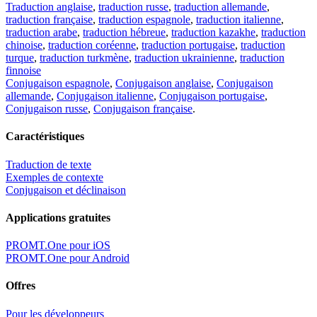
Traduction anglaise
,
traduction russe
,
traduction allemande
,
traduction française
,
traduction espagnole
,
traduction italienne
,
traduction arabe
,
traduction hébreue
,
traduction kazakhe
,
traduction
chinoise
,
traduction coréenne
,
traduction portugaise
,
traduction
turque
,
traduction turkmène
,
traduction ukrainienne
,
traduction
finnoise
Conjugaison espagnole
,
Conjugaison anglaise
,
Conjugaison
allemande
,
Conjugaison italienne
,
Conjugaison portugaise
,
Conjugaison russe
,
Conjugaison française
.
Caractéristiques
Traduction de texte
Exemples de contexte
Conjugaison et déclinaison
Applications gratuites
PROMT.One pour iOS
PROMT.One pour Android
Offres
Pour les développeurs