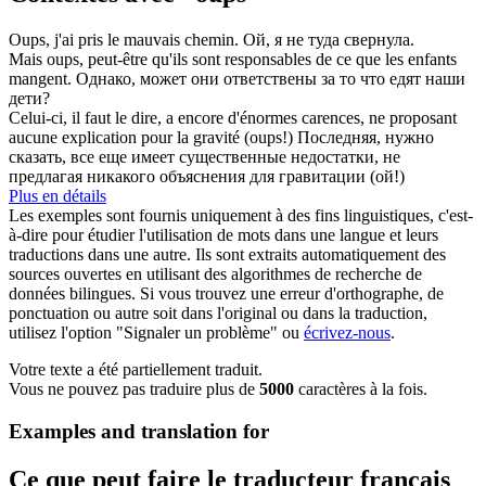
Oups
, j'ai pris le mauvais chemin.
Ой, я не туда свернула.
Mais
oups
, peut-être qu'ils sont responsables de ce que les enfants
mangent.
Однако, может они ответствены за то что едят наши
дети?
Celui-ci, il faut le dire, a encore d'énormes carences, ne proposant
aucune explication pour la gravité (
oups
!)
Последняя, нужно
сказать, все еще имеет существенные недостатки, не
предлагая никакого объяснения для гравитации (ой!)
Plus en détails
Les exemples sont fournis uniquement à des fins linguistiques, c'est-
à-dire pour étudier l'utilisation de mots dans une langue et leurs
traductions dans une autre. Ils sont extraits automatiquement des
sources ouvertes en utilisant des algorithmes de recherche de
données bilingues. Si vous trouvez une erreur d'orthographe, de
ponctuation ou autre soit dans l'original ou dans la traduction,
utilisez l'option "Signaler un problème" ou
écrivez-nous
.
Votre texte a été partiellement traduit.
Vous ne pouvez pas traduire plus de
5000
caractères à la fois.
Examples and translation for
Ce que peut faire le traducteur français