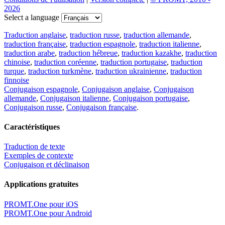
2026
Select a language
Traduction anglaise
,
traduction russe
,
traduction allemande
,
traduction française
,
traduction espagnole
,
traduction italienne
,
traduction arabe
,
traduction hébreue
,
traduction kazakhe
,
traduction
chinoise
,
traduction coréenne
,
traduction portugaise
,
traduction
turque
,
traduction turkmène
,
traduction ukrainienne
,
traduction
finnoise
Conjugaison espagnole
,
Conjugaison anglaise
,
Conjugaison
allemande
,
Conjugaison italienne
,
Conjugaison portugaise
,
Conjugaison russe
,
Conjugaison française
.
Caractéristiques
Traduction de texte
Exemples de contexte
Conjugaison et déclinaison
Applications gratuites
PROMT.One pour iOS
PROMT.One pour Android