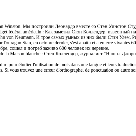
an
Winston.
Мы построили Леонардо вместе со
Стэн
Уинстон Сту
get fédéral américain :
Как заметил
Стэн
Коллендер, известный на
ohn von Neumann.
И трое самых умных из них были
Стэн
Улем, Р
ar l'ouragan
Stan
, en octobre dernier, s'est abattu et a enterré vivantes 
ре, сошел и погреб заживо 600 человек их деревне.
 de la Maison blanche :
Стен Коллендер, журналист "Нэшнл Джорнал"
dire pour étudier l'utilisation de mots dans une langue et leurs traducti
. Si vous trouvez une erreur d'orthographe, de ponctuation ou autre soit 