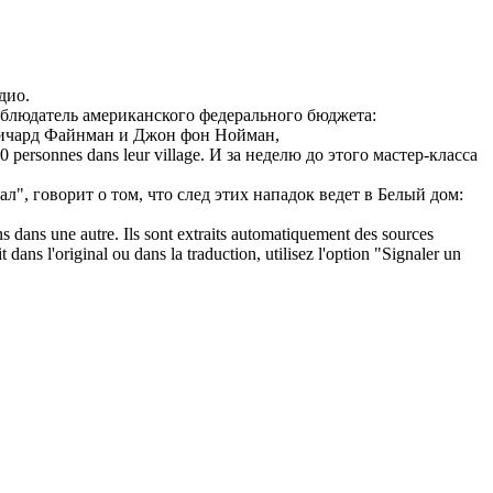
дио.
блюдатель американского федерального бюджета:
ичард Файнман и Джон фон Нойман,
600 personnes dans leur village.
И за неделю до этого мастер-класса
, говорит о том, что след этих нападок ведет в Белый дом:
ons dans une autre. Ils sont extraits automatiquement des sources
dans l'original ou dans la traduction, utilisez l'option "Signaler un