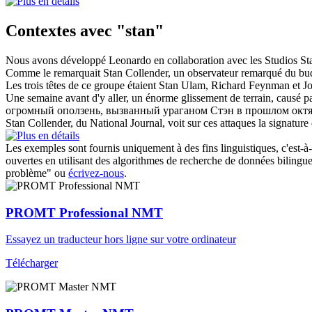
Contextes avec "stan"
Nous avons développé Leonardo en collaboration avec les Studios
St
Comme le remarquait
Stan
Collender, un observateur remarqué du bud
Les trois têtes de ce groupe étaient
Stan
Ulam, Richard Feynman et J
Une semaine avant d'y aller, un énorme glissement de terrain, causé p
огромный оползень, вызванный ураганом
Стэн
в прошлом октяб
Stan
Collender, du National Journal, voit sur ces attaques la signature
Les exemples sont fournis uniquement à des fins linguistiques, c'est-à-
ouvertes en utilisant des algorithmes de recherche de données bilingues
problème" ou
écrivez-nous
.
PROMT Professional NMT
Essayez un traducteur hors ligne sur votre ordinateur
Télécharger