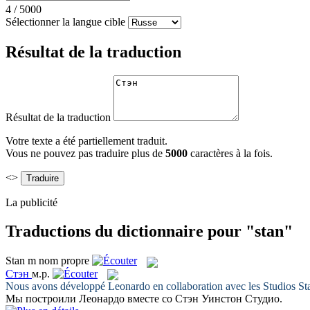
4
/
5000
Sélectionner la langue cible
Résultat de la traduction
Résultat de la traduction
Votre texte a été partiellement traduit.
Vous ne pouvez pas traduire plus de
5000
caractères à la fois.
<>
La publicité
Traductions du dictionnaire pour "stan"
Stan
m
nom propre
Стэн
м.р.
Nous avons développé Leonardo en collaboration avec les Studios
St
Мы построили Леонардо вместе со
Стэн
Уинстон Студио.