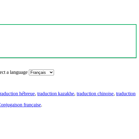
ect a language
traduction hébreue
,
traduction kazakhe
,
traduction chinoise
,
traduction
onjugaison française
.