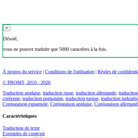
×
Désolé,
vous ne pouvez traduire que 5000 caractères à la fois.
À propos du service
|
Conditions de l'utilisation
|
Règles de confidentia
© PROMT, 2010 - 2026
Traduction anglaise
,
traduction russe
,
traduction allemande
,
traduction
coréenne
,
traduction portugaise
,
traduction turque
,
traduction turkmèn
Conjugaison espagnole
,
Conjugaison anglaise
,
Conjugaison allemand
Caractéristiques
Traduction de texte
Exemples de contexte