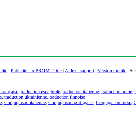
lité
|
Publicité sur PROMT.One
|
Aide et support
|
Version mobile
|
Sel
 française
,
traduction espagnole
,
traduction italienne
,
traduction arabe
,
e
,
traduction ukrainienne
,
traduction finnoise
e
,
Conjugaison italienne
,
Conjugaison portugaise
,
Conjugaison russe
,
C