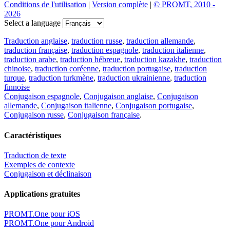
Conditions de l'utilisation
|
Version complète
|
© PROMT, 2010 -
2026
Select a language
Traduction anglaise
,
traduction russe
,
traduction allemande
,
traduction française
,
traduction espagnole
,
traduction italienne
,
traduction arabe
,
traduction hébreue
,
traduction kazakhe
,
traduction
chinoise
,
traduction coréenne
,
traduction portugaise
,
traduction
turque
,
traduction turkmène
,
traduction ukrainienne
,
traduction
finnoise
Conjugaison espagnole
,
Conjugaison anglaise
,
Conjugaison
allemande
,
Conjugaison italienne
,
Conjugaison portugaise
,
Conjugaison russe
,
Conjugaison française
.
Caractéristiques
Traduction de texte
Exemples de contexte
Conjugaison et déclinaison
Applications gratuites
PROMT.One pour iOS
PROMT.One pour Android