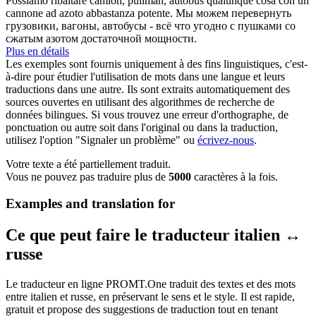
Possiamo ribaltare camion, pullman,
autobus
qualunque cosa con un
cannone ad azoto abbastanza potente.
Мы можем перевернуть
грузовики, вагоны,
автобусы
- всё что угодно с пушками со
сжатым азотом достаточной мощности.
Plus en détails
Les exemples sont fournis uniquement à des fins linguistiques, c'est-
à-dire pour étudier l'utilisation de mots dans une langue et leurs
traductions dans une autre. Ils sont extraits automatiquement des
sources ouvertes en utilisant des algorithmes de recherche de
données bilingues. Si vous trouvez une erreur d'orthographe, de
ponctuation ou autre soit dans l'original ou dans la traduction,
utilisez l'option "Signaler un problème" ou
écrivez-nous
.
Votre texte a été partiellement traduit.
Vous ne pouvez pas traduire plus de
5000
caractères à la fois.
Examples and translation for
Ce que peut faire le traducteur italien ↔
russe
Le traducteur en ligne PROMT.One traduit des textes et des mots
entre italien et russe, en préservant le sens et le style. Il est rapide,
gratuit et propose des suggestions de traduction tout en tenant