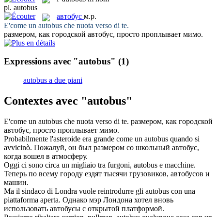
pl.
autobus
автобус
м.р.
E'come un
autobus
che nuota verso di te.
размером, как городской
автобус
, просто проплывает мимо.
Expressions avec "autobus"
(1)
autobus a due piani
Contextes avec "autobus"
E'come un
autobus
che nuota verso di te.
размером, как городской
автобус
, просто проплывает мимо.
Probabilmente l'asteroide era grande come un
autobus
quando si
avvicinò.
Пожалуй, он был размером со школьный
автобус
,
когда вошел в атмосферу.
Oggi ci sono circa un migliaio tra furgoni,
autobus
e macchine.
Теперь по всему городу ездят тысячи грузовиков,
автобусов
и
машин.
Ma il sindaco di Londra vuole reintrodurre gli
autobus
con una
piattaforma aperta.
Однако мэр Лондона хотел вновь
использовать
автобусы
с открытой платформой.