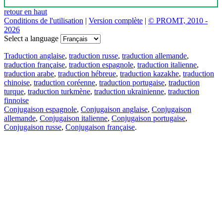
retour en haut
Conditions de l'utilisation
|
Version complète
|
© PROMT, 2010 -
2026
Select a language
Traduction anglaise
,
traduction russe
,
traduction allemande
,
traduction française
,
traduction espagnole
,
traduction italienne
,
traduction arabe
,
traduction hébreue
,
traduction kazakhe
,
traduction
chinoise
,
traduction coréenne
,
traduction portugaise
,
traduction
turque
,
traduction turkmène
,
traduction ukrainienne
,
traduction
finnoise
Conjugaison espagnole
,
Conjugaison anglaise
,
Conjugaison
allemande
,
Conjugaison italienne
,
Conjugaison portugaise
,
Conjugaison russe
,
Conjugaison française
.
Caractéristiques
Traduction de texte
Exemples de contexte
Conjugaison et déclinaison
Applications gratuites