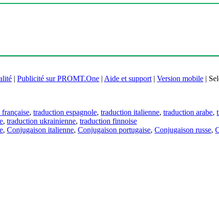
lité
|
Publicité sur PROMT.One
|
Aide et support
|
Version mobile
|
Sel
 française
,
traduction espagnole
,
traduction italienne
,
traduction arabe
,
e
,
traduction ukrainienne
,
traduction finnoise
e
,
Conjugaison italienne
,
Conjugaison portugaise
,
Conjugaison russe
,
C