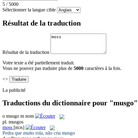
5
/
5000
Sélectionner la langue cible
Résultat de la traduction
Résultat de la traduction
Votre texte a été partiellement traduit.
Vous ne pouvez pas traduire plus de
5000
caractères à la fois.
<>
La publicité
Traductions du dictionnaire pour "musgo"
o
musgo
m
nom
pl.
musgos
moss
[mɔs]
Pedra que muito rola, não cria
musgo