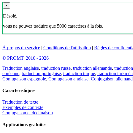
×
Désolé,
vous ne pouvez traduire que 5000 caractères à la fois.
À propos du service
|
Conditions de l'utilisation
|
Règles de confidentia
© PROMT, 2010 - 2026
Traduction anglaise
,
traduction russe
,
traduction allemande
,
traduction
coréenne
,
traduction portugaise
,
traduction turque
,
traduction turkmèn
Conjugaison espagnole
,
Conjugaison anglaise
,
Conjugaison allemand
Caractéristiques
Traduction de texte
Exemples de contexte
Conjugaison et déclinaison
Applications gratuites