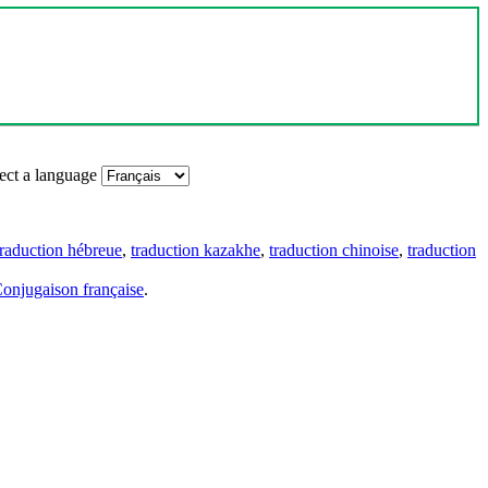
ect a language
traduction hébreue
,
traduction kazakhe
,
traduction chinoise
,
traduction
onjugaison française
.